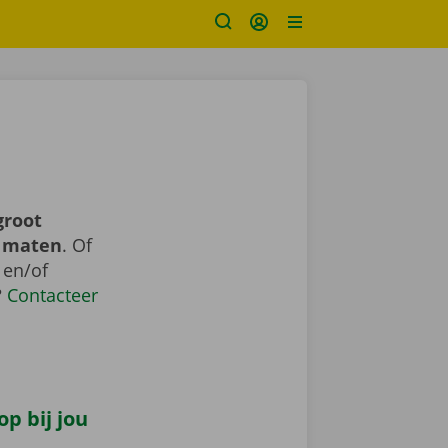
groot
n maten
. Of
 en/of
?
Contacteer
p bij jou