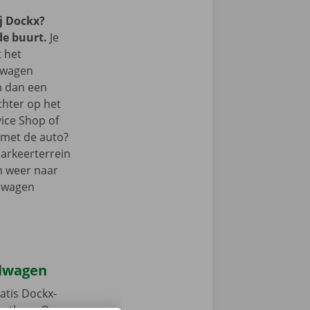
j Dockx?
de buurt.
Je
t het
lwagen
m dan een
chter op het
vice Shop of
r met de auto?
parkeerterrein
m weer naar
elwagen
elwagen
atis Dockx-