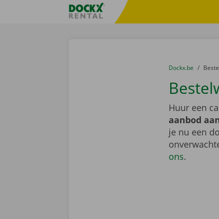
Ga naar inhoud
Taalselectie overslaan
Fratello DEMO
U bevindt zich hi
van
Dockx.be
naar
Best
Bestel
Huur een ca
aanbod aan
je nu een do
onverwachte
ons
.