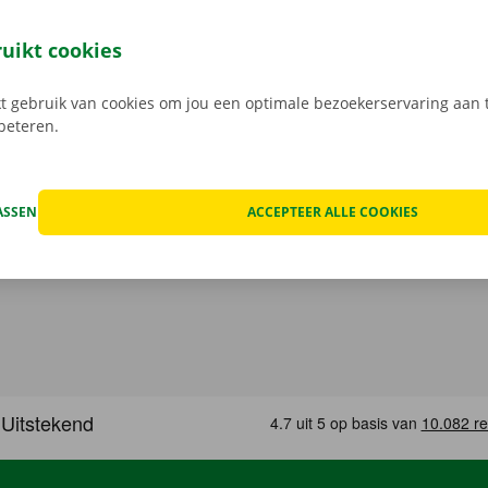
 je 24/7 jouw camionette: snel, gemakkelijk en volledig con
jouw model en reken af. Wanneer je de bestelwagen ophaalt
ruikt cookies
e digitale sleutel. Vind de app voor
Android
of
Apple
, en bek
 gebruik van cookies om jou een optimale bezoekerservaring aan t
rbeteren.
ASSEN
ACCEPTEER ALLE COOKIES