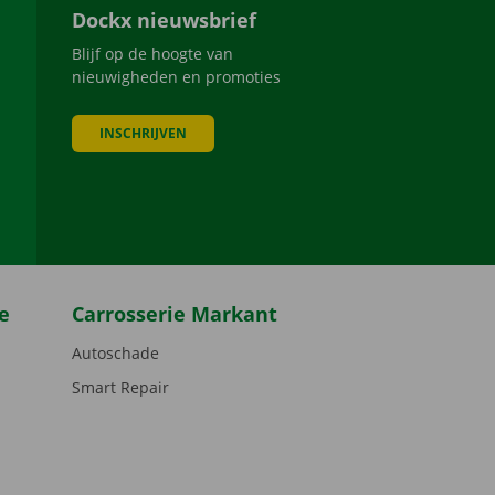
Dockx nieuwsbrief
Blijf op de hoogte van
nieuwigheden en promoties
INSCHRIJVEN
be
e
Carrosserie Markant
Autoschade
Smart Repair