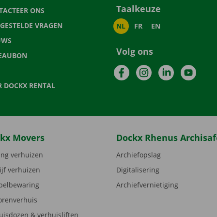
Taalkeuze
TACTEER ONS
LGESTELDE VRAGEN
NL
FR
EN
UWS
Volg ons
EAUBON
Facebook
Instagram
LinkedIn
YouTu
R DOCKX RENTAL
kx Movers
Dockx Rhenus Archisaf
ng verhuizen
Archiefopslag
ijf verhuizen
Digitalisering
elbewaring
Archiefvernietiging
orenverhuis
uisdozen & verhuisliften