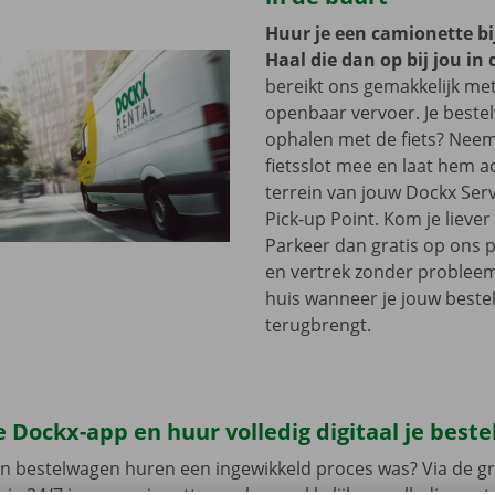
Huur je een camionette bi
Haal die dan op bij jou in 
bereikt ons gemakkelijk me
openbaar vervoer. Je beste
ophalen met de fiets? Nee
fietsslot mee en laat hem a
terrein van jouw Dockx Ser
Pick-up Point. Kom je lieve
Parkeer dan gratis op ons 
en vertrek zonder problee
huis wanneer je jouw best
terugbrengt.
 Dockx-app en huur volledig digitaal je best
en bestelwagen huren een ingewikkeld proces was? Via de gr