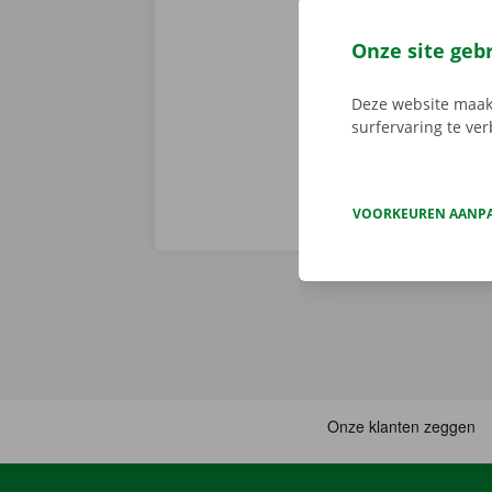
app reserveer
de app, kies 
Onze site geb
je deze met d
aanbod.
Deze website maakt
surfervaring te ve
VOORKEUREN AANP