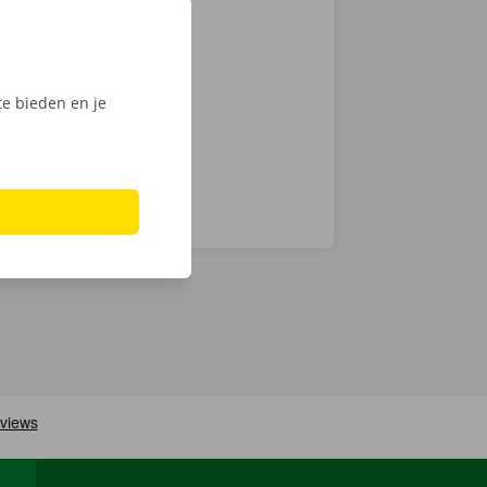
tactloos. Open
, ontgrendel
ijk het
e bieden en je