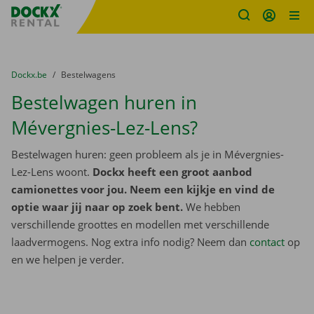
Fratello DEMO
Ga naar inhoud
Taalselectie overslaan
U bevindt zich hier:
van
Dockx.be
naar
Bestelwagens
Bestelwagen huren in
Mévergnies-Lez-Lens?
Bestelwagen huren: geen probleem als je in Mévergnies-
Lez-Lens woont.
Dockx heeft een groot aanbod
camionettes voor jou. Neem een kijkje en vind de
optie waar jij naar op zoek bent.
We hebben
verschillende groottes en modellen met verschillende
laadvermogens. Nog extra info nodig? Neem dan
contact
op
en we helpen je verder.