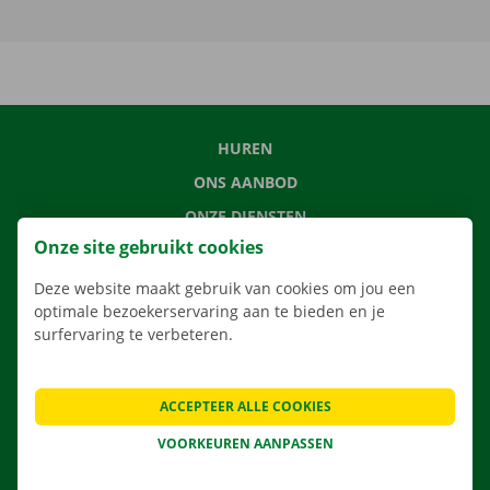
HUREN
ONS AANBOD
ONZE DIENSTEN
Onze site gebruikt cookies
LOCATIES
APP
Deze website maakt gebruik van cookies om jou een
optimale bezoekerservaring aan te bieden en je
VERHUISOPLOSSINGEN
surfervaring te verbeteren.
ACCEPTEER ALLE COOKIES
CONTACTEER ONS
VOORKEUREN AANPASSEN
VEELGESTELDE VRAGEN
NIEUWS