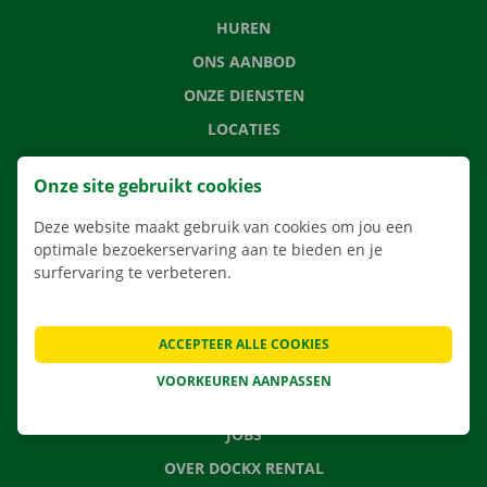
HUREN
ONS AANBOD
ONZE DIENSTEN
LOCATIES
APP
Onze site gebruikt cookies
VERHUISOPLOSSINGEN
Deze website maakt gebruik van cookies om jou een
optimale bezoekerservaring aan te bieden en je
surfervaring te verbeteren.
CONTACTEER ONS
VEELGESTELDE VRAGEN
ACCEPTEER ALLE COOKIES
NIEUWS
VOORKEUREN AANPASSEN
CADEAUBON
JOBS
OVER DOCKX RENTAL