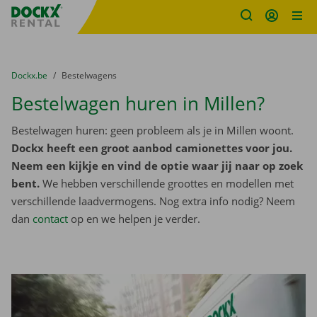
Fratello DEMO
Ga naar inhoud
Taalselectie overslaan
U bevindt zich hier:
van
Dockx.be
naar
Bestelwagens
Bestelwagen huren in Millen?
Bestelwagen huren: geen probleem als je in Millen woont.
Dockx heeft een groot aanbod camionettes voor jou.
Neem een kijkje en vind de optie waar jij naar op zoek
bent.
We hebben verschillende groottes en modellen met
verschillende laadvermogens. Nog extra info nodig? Neem
dan
contact
op en we helpen je verder.