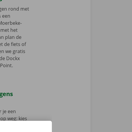
ngen rond met
s een
 Moerbeke-
r met het
an plan de
 de fiets of
en we gratis
 de Dockx
Point.
agens
 je een
 op weg: kies
nt klaar om te