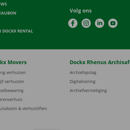
UWS
Volg ons
EAUBON
Facebook
Instagram
LinkedIn
YouTu
R DOCKX RENTAL
kx Movers
Dockx Rhenus Archisaf
ng verhuizen
Archiefopslag
ijf verhuizen
Digitalisering
elbewaring
Archiefvernietiging
orenverhuis
uisdozen & verhuisliften