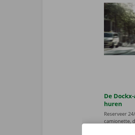
De Dockx-
huren
Reserveer 24/
camionette, d
je afhaalpunt