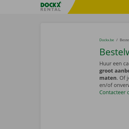
Ga naar inhoud
Taalselectie overslaan
Fratello DEMO
U bevindt zich hi
van
Dockx.be
naar
Best
Bestel
Huur een ca
groot aanb
maten
. Of 
en/of onver
Contacteer 