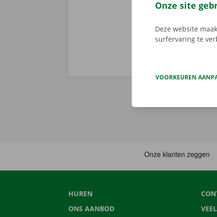
vertrekken. 
Onze site geb
Deze website maakt
surfervaring te ve
VOORKEUREN AANP
HUREN
CON
ONS AANBOD
VEE