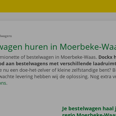
er:
elwagens
wagen huren in Moerbeke-Wa
mionette of bestelwagen in Moerbeke-Waas.
Dockx 
od aan bestelwagens met verschillende laadruim
je nu een doe-het-zelver of kleine zelfstandige bent? B
wachte levering hebben wij de oplossing. Nog extra v
ons
.
Je bestelwagen haal j
regio Moerbeke-Waa