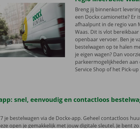
Breng jij binnenkort leveri
een Dockx camionette? Er i
afhaalpunt in de regio van
Waas. Dit is vlot bereikbaa
openbaar vervoer. Ben je v
bestelwagen op te halen met
je eigen wagen? Dan voorzi
parkeermogelijkheden aan
Service Shop of het Pick-up 
app: snel, eenvoudig en contactloos bestelw
7 je bestelwagen via de Dockx-app. Geheel contactloos huur
eze open je gemakkelijk met jouw digitale sleutel. Je bent zo
, maak je keuze uit het aanbod voertuigen, reken af en je be