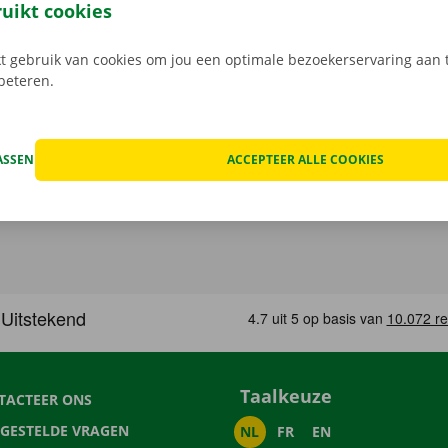
Download de gratis app nu voor
Android
, of
Apple
.
ruikt cookies
 gebruik van cookies om jou een optimale bezoekerservaring aan t
rbeteren.
ASSEN
ACCEPTEER ALLE COOKIES
Taalkeuze
TACTEER ONS
LGESTELDE VRAGEN
NL
FR
EN