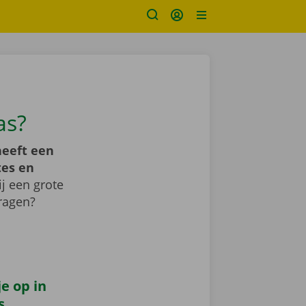
as?
heeft een
tes en
ij een grote
ragen?
e op in
s