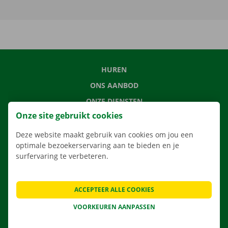
HUREN
ONS AANBOD
ONZE DIENSTEN
Onze site gebruikt cookies
LOCATIES
APP
Deze website maakt gebruik van cookies om jou een
optimale bezoekerservaring aan te bieden en je
VERHUISOPLOSSINGEN
surfervaring te verbeteren.
ACCEPTEER ALLE COOKIES
CONTACTEER ONS
VOORKEUREN AANPASSEN
VEELGESTELDE VRAGEN