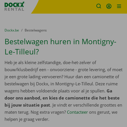
Fratello DEMO
Ga naar inhoud
Taalselectie overslaan
U bevindt zich hier:
van
Dockx.be
naar
Bestelwagens
Bestelwagen huren in Montigny-
Le-Tilleul?
Heb je als kleine zelfstandige, doe-het-zelver of
bouw/klusbedrijf een - onvoorziene - grote levering, of moet
je een grote lading vervoeren? Huur dan een camionette of
bestelwagen bij Dockx, in Montigny-Le-Tilleul. Deze ruime
wagens hebben voldoende plaats voor al je spullen.
Ga
door ons aanbod, en kies de camionette die het beste
bij jouw situatie past
. Je vindt er verschillende groottes en
maten terug. Nog extra vragen?
Contacteer
ons gerust, we
helpen je graag verder.