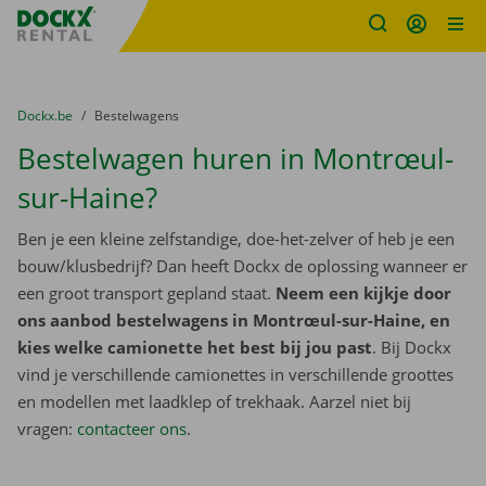
Fratello DEMO
Ga naar inhoud
Taalselectie overslaan
U bevindt zich hier:
van
Dockx.be
naar
Bestelwagens
Bestelwagen huren in Montrœul-
sur-Haine?
Ben je een kleine zelfstandige, doe-het-zelver of heb je een
bouw/klusbedrijf? Dan heeft Dockx de oplossing wanneer er
een groot transport gepland staat.
Neem een kijkje door
ons aanbod bestelwagens in Montrœul-sur-Haine, en
kies welke camionette het best bij jou past
. Bij Dockx
vind je verschillende camionettes in verschillende groottes
en modellen met laadklep of trekhaak. Aarzel niet bij
vragen:
contacteer ons
.