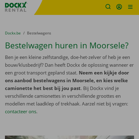
Fratello DEMO
Ga naar inhoud
Taalselectie overslaan
U bevindt zich hier:
van
Dockx.be
naar
Bestelwagens
Bestelwagen huren in Moorsele?
Ben je een kleine zelfstandige, doe-het-zelver of heb je een
bouw/klusbedrijf? Dan heeft Dockx de oplossing wanneer er
een groot transport gepland staat.
Neem een kijkje door
ons aanbod bestelwagens in Moorsele, en kies welke
camionette het best bij jou past
. Bij Dockx vind je
verschillende camionettes in verschillende groottes en
modellen met laadklep of trekhaak. Aarzel niet bij vragen:
contacteer ons
.