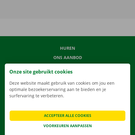
HUREN
ONS AANBOD
ONZE DIENSTEN
Onze site gebruikt cookies
LOCATIES
Deze website maakt gebruik van cookies om jou een
APP
optimale bezoekerservaring aan te bieden en je
VERHUISOPLOSSINGEN
surfervaring te verbeteren.
ACCEPTEER ALLE COOKIES
CONTACTEER ONS
VOORKEUREN AANPASSEN
VEELGESTELDE VRAGEN