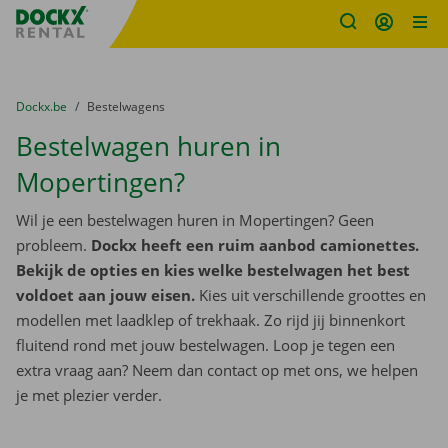
Fratello DEMO
Ga naar inhoud
Taalselectie overslaan
U bevindt zich hier:
van
Dockx.be
naar
Bestelwagens
Bestelwagen huren in
Mopertingen?
Wil je een bestelwagen huren in Mopertingen? Geen
probleem.
Dockx heeft een ruim aanbod camionettes.
Bekijk de opties en kies welke bestelwagen het best
voldoet aan jouw eisen.
Kies uit verschillende groottes en
modellen met laadklep of trekhaak. Zo rijd jij binnenkort
fluitend rond met jouw bestelwagen. Loop je tegen een
extra vraag aan? Neem dan contact op met ons, we helpen
je met plezier verder.