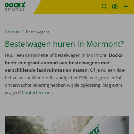
Fratello DEMO
Ga naar inhoud
Taalselectie overslaan
U bevindt zich hier:
van
Dockx.be
naar
Bestelwagens
Bestelwagen huren in Mormont?
Huur een camionette of bestelwagen in Mormont.
Dockx
heeft een groot aanbod aan bestelwagens met
verschillende laadruimtes en maten
. Of je nu een doe-
het-zelver of kleine zelfstandige bent? Bij een grote en/of
onverwachte levering hebben wij de oplossing. Nog extra
vragen?
Contacteer ons
.