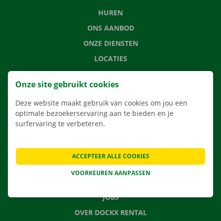
HUREN
ONS AANBOD
ONZE DIENSTEN
LOCATIES
APP
Onze site gebruikt cookies
VERHUISOPLOSSINGEN
Deze website maakt gebruik van cookies om jou een
optimale bezoekerservaring aan te bieden en je
surfervaring te verbeteren.
CONTACTEER ONS
VEELGESTELDE VRAGEN
ACCEPTEER ALLE COOKIES
NIEUWS
VOORKEUREN AANPASSEN
CADEAUBON
JOBS
OVER DOCKX RENTAL