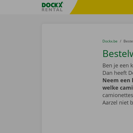
Ga naar inhoud
Taalselectie overslaan
Fratello DEMO
U bevindt zich hi
van
Dockx.be
naar
Best
Bestel
Ben je een k
Dan heeft D
Neem een k
welke camio
camionettes
Aarzel niet 