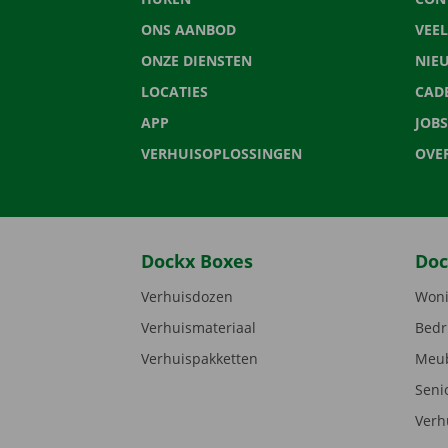
ONS AANBOD
VEE
ONZE DIENSTEN
NIE
LOCATIES
CAD
APP
JOBS
VERHUISOPLOSSINGEN
OVE
Dockx Boxes
Doc
Verhuisdozen
Woni
Verhuismateriaal
Bedr
Verhuispakketten
Meub
Seni
Verh