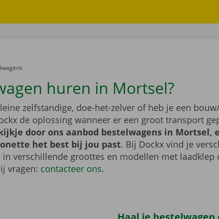
er:
elwagens
wagen huren in Mortsel?
leine zelfstandige, doe-het-zelver of heb je een bouw/
ockx de oplossing wanneer er een groot transport gep
ijkje door ons aanbod bestelwagens in Mortsel, e
nette het best bij jou past
. Bij Dockx vind je vers
 in verschillende groottes en modellen met laadklep 
bij vragen:
contacteer ons
.
Haal je bestelwagen 