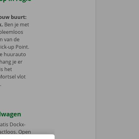
jouw buurt:
k.
Ben je met
obleemloos
in van de
ick-up Point.
e de huurauto
hang je er
is het
Mortsel vlot
.
elwagen
atis Dockx-
tactloos. Open