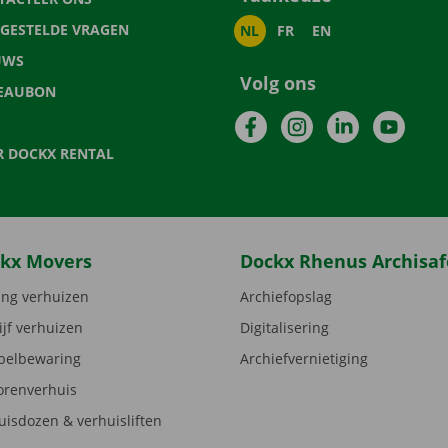
LGESTELDE VRAGEN
NL
FR
EN
UWS
Volg ons
EAUBON
Facebook
Instagram
LinkedIn
YouTu
R DOCKX RENTAL
kx Movers
Dockx Rhenus Archisaf
ng verhuizen
Archiefopslag
ijf verhuizen
Digitalisering
elbewaring
Archiefvernietiging
orenverhuis
uisdozen & verhuisliften