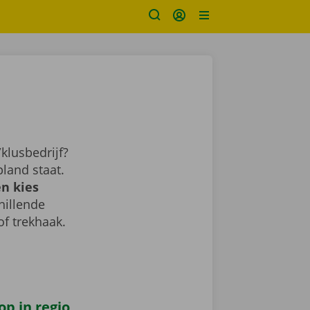
klusbedrijf?
land staat.
n kies
chillende
of trekhaak.
op in regio