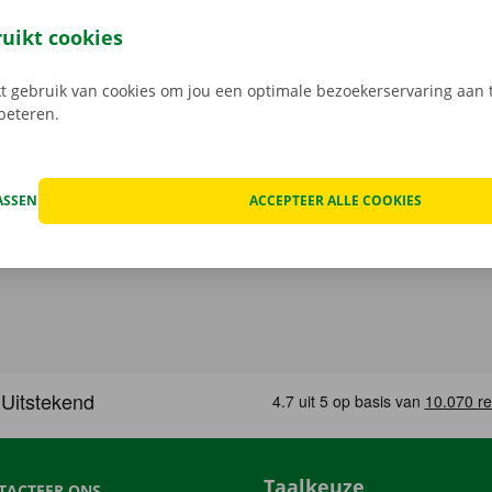
jouw model en reken af. Wanneer je de bestelwagen ophaalt
e digitale sleutel. Vind de app voor
Android
of
Apple
, en bek
ruikt cookies
 gebruik van cookies om jou een optimale bezoekerservaring aan t
rbeteren.
ASSEN
ACCEPTEER ALLE COOKIES
Taalkeuze
TACTEER ONS