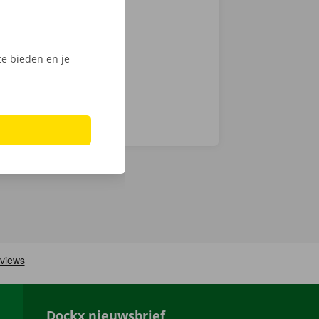
, ontgrendel
ijk het
e bieden en je
Dockx nieuwsbrief