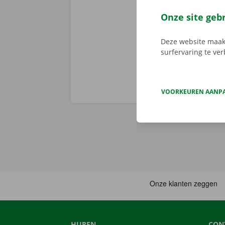
de app, kies 
je deze met d
Onze site geb
aanbod.
Deze website maakt
surfervaring te ve
VOORKEUREN AANP
HUREN
CON