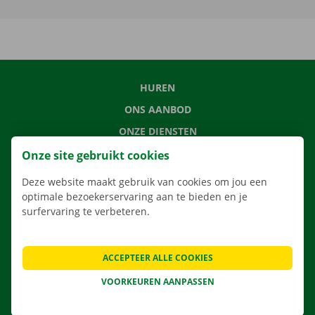
HUREN
ONS AANBOD
ONZE DIENSTEN
LOCATIES
Onze site gebruikt cookies
APP
Deze website maakt gebruik van cookies om jou een
optimale bezoekerservaring aan te bieden en je
VERHUISOPLOSSINGEN
surfervaring te verbeteren.
ACCEPTEER ALLE COOKIES
CONTACTEER ONS
VOORKEUREN AANPASSEN
VEELGESTELDE VRAGEN
NIEUWS