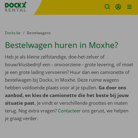
Fratello DEMO
Ga naar inhoud
Taalselectie overslaan
U bevindt zich hier:
van
Dockx.be
naar
Bestelwagens
Bestelwagen huren in Moxhe?
Heb je als kleine zelfstandige, doe-het-zelver of
bouw/klusbedrijf een - onvoorziene - grote levering, of moet
je een grote lading vervoeren? Huur dan een camionette of
bestelwagen bij Dockx, in Moxhe. Deze ruime wagens
hebben voldoende plaats voor al je spullen.
Ga door ons
aanbod, en kies de camionette die het beste bij jouw
situatie past
. Je vindt er verschillende groottes en maten
terug. Nog extra vragen?
Contacteer
ons gerust, we helpen
je graag verder.