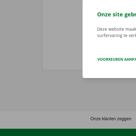
app reserveer
de app, kies 
Onze site geb
je deze met d
aanbod.
Deze website maakt
surfervaring te ve
VOORKEUREN AANP