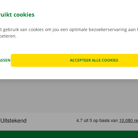
 je 24/7 jouw camionette: snel, gemakkelijk en volledig con
jouw model en reken af. Wanneer je de bestelwagen ophaalt
ruikt cookies
e digitale sleutel. Vind de app voor
Android
of
Apple
, en bek
 gebruik van cookies om jou een optimale bezoekerservaring aan t
rbeteren.
ASSEN
ACCEPTEER ALLE COOKIES