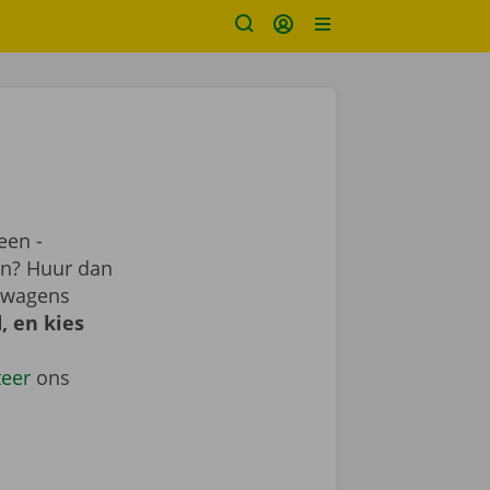
een -
ren? Huur dan
e wagens
, en kies
teer
ons