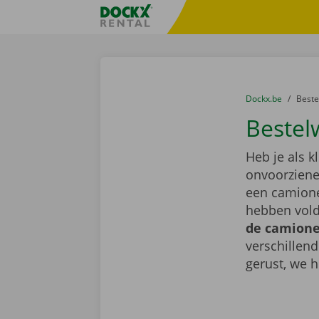
Ga naar inhoud
Taalselectie overslaan
Fratello DEMO
U bevindt zich hi
van
Dockx.be
naar
Best
Bestel
Heb je als k
onvoorziene 
een camione
hebben vold
de camionet
verschillen
gerust, we h