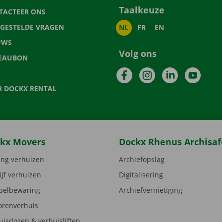
Taalkeuze
TACTEER ONS
LGESTELDE VRAGEN
NL
FR
EN
UWS
Volg ons
EAUBON
Facebook
Instagram
LinkedIn
YouTu
R DOCKX RENTAL
kx Movers
Dockx Rhenus Archisaf
ng verhuizen
Archiefopslag
ijf verhuizen
Digitalisering
elbewaring
Archiefvernietiging
orenverhuis
uisdozen & verhuisliften