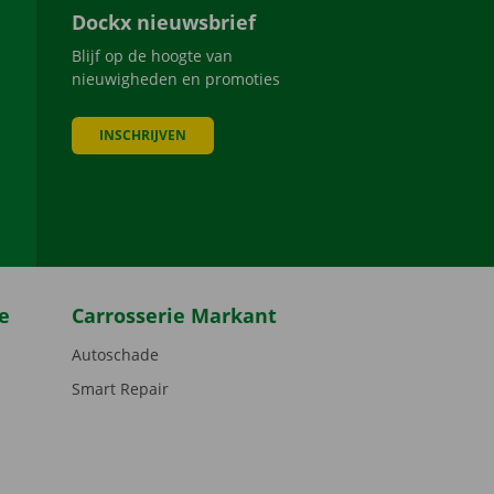
Dockx nieuwsbrief
Blijf op de hoogte van
nieuwigheden en promoties
INSCHRIJVEN
be
e
Carrosserie Markant
Autoschade
Smart Repair