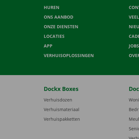
HUREN
CON
ONS AANBOD
VEE
ONZE DIENSTEN
NIE
LOCATIES
CAD
APP
JOBS
VERHUISOPLOSSINGEN
OVE
Dockx Boxes
Doc
Verhuisdozen
Woni
Verhuismateriaal
Bedr
Verhuispakketten
Meub
Seni
Verh