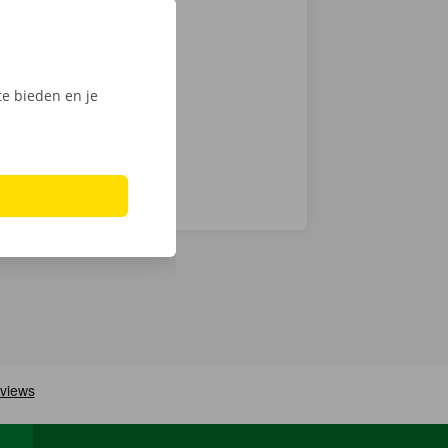
tactloos. Open
, ontgrendel
ijk het
e bieden en je