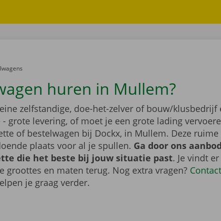
er:
elwagens
wagen huren in Mullem?
leine zelfstandige, doe-het-zelver of bouw/klusbedrijf 
- grote levering, of moet je een grote lading vervoe
tte of bestelwagen bij Dockx, in Mullem. Deze ruim
oende plaats voor al je spullen.
Ga door ons aanbod
te die het beste bij jouw situatie past
. Je vindt er
de groottes en maten terug. Nog extra vragen?
Contac
elpen je graag verder.