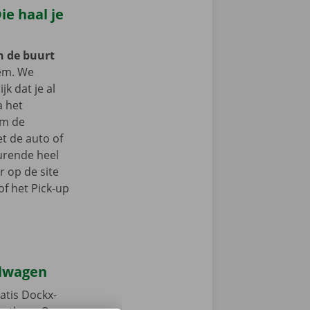
e haal je
in de buurt
em. We
jk dat je al
a het
om de
t de auto of
durende heel
r op de site
f het Pick-up
elwagen
atis Dockx-