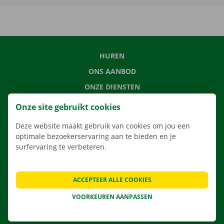
HUREN
ONS AANBOD
ONZE DIENSTEN
LOCATIES
Onze site gebruikt cookies
APP
Deze website maakt gebruik van cookies om jou een
VERHUISOPLOSSINGEN
optimale bezoekerservaring aan te bieden en je
surfervaring te verbeteren.
ACCEPTEER ALLE COOKIES
CONTACTEER ONS
VEELGESTELDE VRAGEN
VOORKEUREN AANPASSEN
NIEUWS