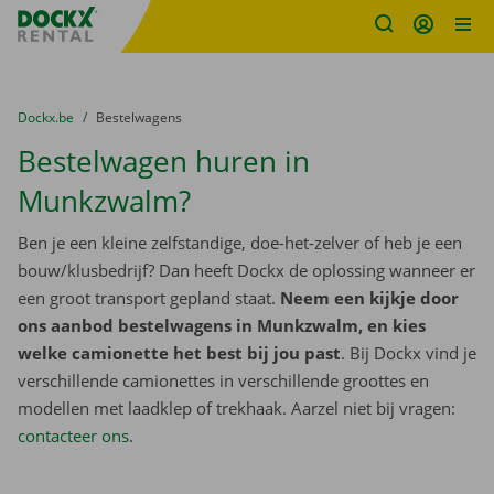
Fratello DEMO
Ga naar inhoud
Taalselectie overslaan
U bevindt zich hier:
van
Dockx.be
naar
Bestelwagens
Bestelwagen huren in
Munkzwalm?
Ben je een kleine zelfstandige, doe-het-zelver of heb je een
bouw/klusbedrijf? Dan heeft Dockx de oplossing wanneer er
een groot transport gepland staat.
Neem een kijkje door
ons aanbod bestelwagens in Munkzwalm, en kies
welke camionette het best bij jou past
. Bij Dockx vind je
verschillende camionettes in verschillende groottes en
modellen met laadklep of trekhaak. Aarzel niet bij vragen:
contacteer ons
.