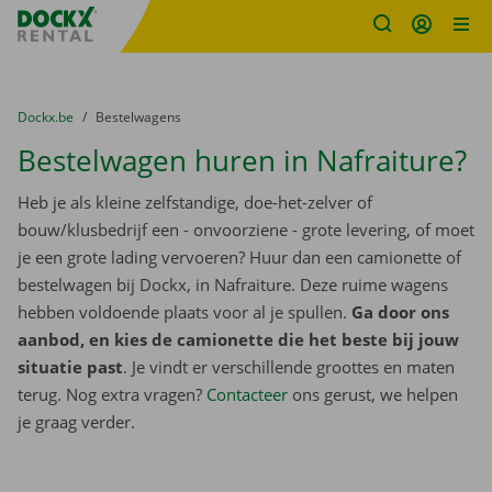
Fratello DEMO
Ga naar inhoud
Taalselectie overslaan
U bevindt zich hier:
van
Dockx.be
naar
Bestelwagens
Bestelwagen huren in Nafraiture?
Heb je als kleine zelfstandige, doe-het-zelver of
bouw/klusbedrijf een - onvoorziene - grote levering, of moet
je een grote lading vervoeren? Huur dan een camionette of
bestelwagen bij Dockx, in Nafraiture. Deze ruime wagens
hebben voldoende plaats voor al je spullen.
Ga door ons
aanbod, en kies de camionette die het beste bij jouw
situatie past
. Je vindt er verschillende groottes en maten
terug. Nog extra vragen?
Contacteer
ons gerust, we helpen
je graag verder.