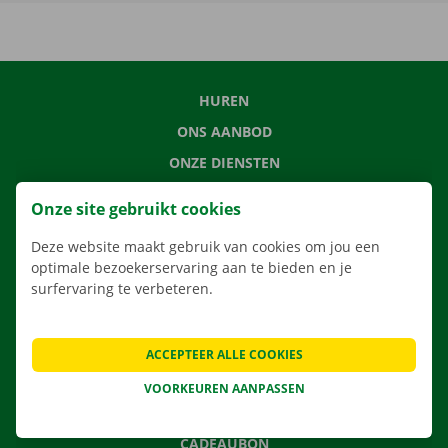
HUREN
ONS AANBOD
ONZE DIENSTEN
LOCATIES
Onze site gebruikt cookies
APP
Deze website maakt gebruik van cookies om jou een
VERHUISOPLOSSINGEN
optimale bezoekerservaring aan te bieden en je
surfervaring te verbeteren.
CONTACTEER ONS
ACCEPTEER ALLE COOKIES
VEELGESTELDE VRAGEN
VOORKEUREN AANPASSEN
NIEUWS
CADEAUBON