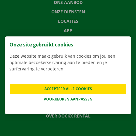
ONS AANBOD
ONZE DIENSTEN
LOCATIES
APP
VERHUISOPLOSSINGEN
Onze site gebruikt cookies
Deze website maakt gebruik van cookies om jou een
optimale bezoekerservaring aan te bieden en je
surfervaring te verbeteren.
CONTACTEER ONS
VEELGESTELDE VRAGEN
NIEUWS
ACCEPTEER ALLE COOKIES
CADEAUBON
VOORKEUREN AANPASSEN
JOBS
OVER DOCKX RENTAL