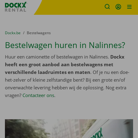
Fratello DEMO
Ga naar inhoud
Taalselectie overslaan
U bevindt zich hier:
van
Dockx.be
naar
Bestelwagens
Bestelwagen huren in Nalinnes?
Huur een camionette of bestelwagen in Nalinnes.
Dockx
heeft een groot aanbod aan bestelwagens met
verschillende laadruimtes en maten
. Of je nu een doe-
het-zelver of kleine zelfstandige bent? Bij een grote en/of
onverwachte levering hebben wij de oplossing. Nog extra
vragen?
Contacteer ons
.