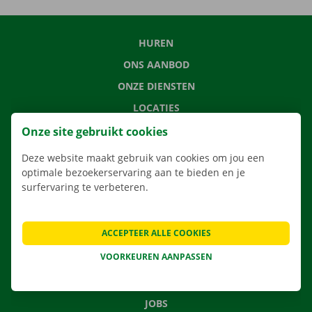
HUREN
ONS AANBOD
ONZE DIENSTEN
LOCATIES
APP
Onze site gebruikt cookies
VERHUISOPLOSSINGEN
Deze website maakt gebruik van cookies om jou een
optimale bezoekerservaring aan te bieden en je
surfervaring te verbeteren.
CONTACTEER ONS
ACCEPTEER ALLE COOKIES
VEELGESTELDE VRAGEN
VOORKEUREN AANPASSEN
NIEUWS
CADEAUBON
JOBS