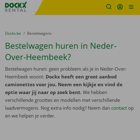
Fratello DEMO
Ga naar inhoud
Taalselectie overslaan
U bevindt zich hier:
van
Dockx.be
naar
Bestelwagens
Bestelwagen huren in Neder-
Over-Heembeek?
Bestelwagen huren: geen probleem als je in Neder-Over-
Heembeek woont.
Dockx heeft een groot aanbod
camionettes voor jou. Neem een kijkje en vind de
optie waar jij naar op zoek bent.
We hebben
verschillende groottes en modellen met verschillende
laadvermogens. Nog extra info nodig? Neem dan
contact
op
en we helpen je verder.