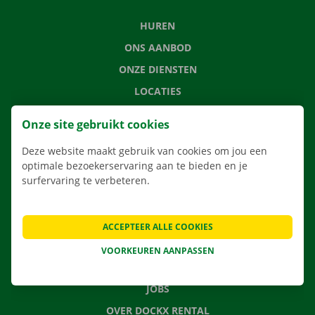
HUREN
ONS AANBOD
ONZE DIENSTEN
LOCATIES
APP
Onze site gebruikt cookies
VERHUISOPLOSSINGEN
Deze website maakt gebruik van cookies om jou een
optimale bezoekerservaring aan te bieden en je
surfervaring te verbeteren.
CONTACTEER ONS
VEELGESTELDE VRAGEN
ACCEPTEER ALLE COOKIES
NIEUWS
VOORKEUREN AANPASSEN
CADEAUBON
JOBS
OVER DOCKX RENTAL