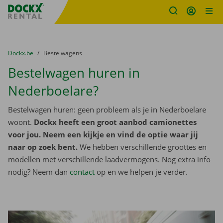
Fratello DEMO
Ga naar inhoud
Taalselectie overslaan
U bevindt zich hier:
van
Dockx.be
naar
Bestelwagens
Bestelwagen huren in
Nederboelare?
Bestelwagen huren: geen probleem als je in Nederboelare
woont.
Dockx heeft een groot aanbod camionettes
voor jou. Neem een kijkje en vind de optie waar jij
naar op zoek bent.
We hebben verschillende groottes en
modellen met verschillende laadvermogens. Nog extra info
nodig? Neem dan
contact
op en we helpen je verder.