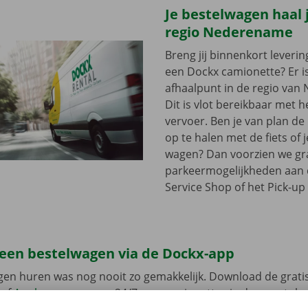
Je bestelwagen haal j
regio Nederename
Breng jij binnenkort leveri
een Dockx camionette? Er i
afhaalpunt in de regio van
Dit is vlot bereikbaar met 
vervoer. Ben je van plan d
op te halen met de fiets of 
wagen? Dan voorzien we gra
parkeermogelijkheden aan
Service Shop of het Pick-up 
 een bestelwagen via de Dockx-app
gen huren was nog nooit zo gemakkelijk. Download de grati
of
Apple
en reserveer 24/7 een camionette via de smartphon