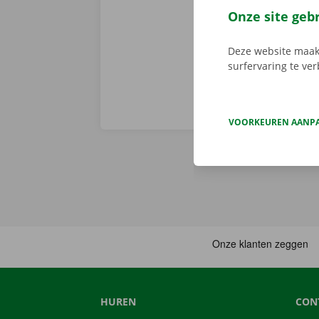
en gemakkelij
Onze site geb
huurwagen op 
Deze website maakt
surfervaring te ve
VOORKEUREN AANP
HUREN
CON