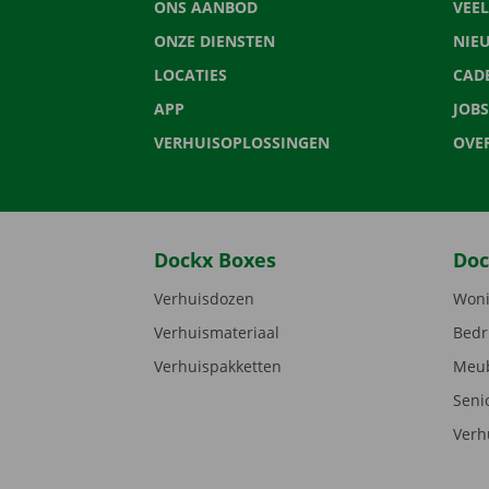
ONS AANBOD
VEE
ONZE DIENSTEN
NIE
LOCATIES
CAD
APP
JOBS
VERHUISOPLOSSINGEN
OVE
Dockx Boxes
Doc
Verhuisdozen
Woni
Verhuismateriaal
Bedr
Verhuispakketten
Meub
Seni
Verh