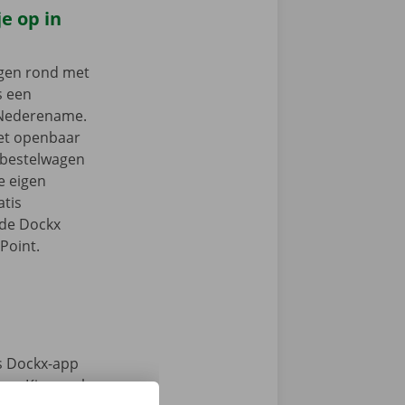
e op in
ngen rond met
s een
 Nederename.
het openbaar
e bestelwagen
je eigen
tis
 de Dockx
Point.
s Dockx-app
e. Kies snel