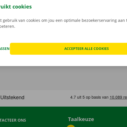
k het model dat bij jouw situatie past. Reken af via de app e
ruikt cookies
in een Pick-up Point of Dockx Service Shop naar keuze.
 gebruik van cookies om jou een optimale bezoekerservaring aan t
rbeteren.
ASSEN
ACCEPTEER ALLE COOKIES
Taalkeuze
TACTEER ONS