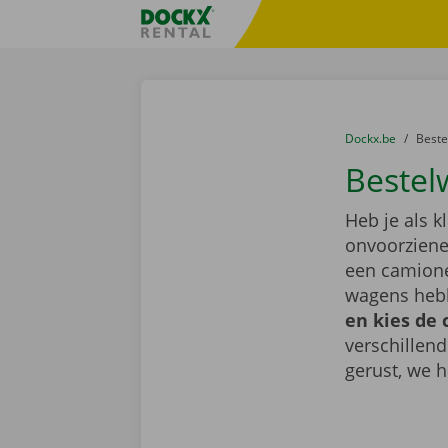
Ga naar inhoud
Taalselectie overslaan
Fratello DEMO
U bevindt zich hi
van
Dockx.be
naar
Best
Bestel
Heb je als k
onvoorziene 
een camione
wagens hebb
en kies de 
verschillen
gerust, we h