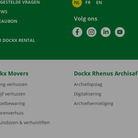
LGESTELDE VRAGEN
NL
FR
EN
UWS
Volg ons
EAUBON
Facebook
Instagram
LinkedIn
YouTu
R DOCKX RENTAL
kx Movers
Dockx Rhenus Archisaf
ng verhuizen
Archiefopslag
ijf verhuizen
Digitalisering
elbewaring
Archiefvernietiging
orenverhuis
uisdozen & verhuisliften