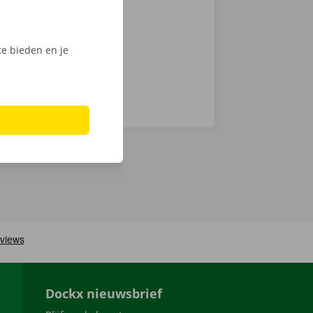
n haal jouw
e bieden en je
Dockx nieuwsbrief