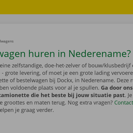
er:
elwagens
wagen huren in Nederename?
leine zelfstandige, doe-het-zelver of bouw/klusbedrijf 
- grote levering, of moet je een grote lading vervoe
tte of bestelwagen bij Dockx, in Nederename. Deze 
en voldoende plaats voor al je spullen.
Ga door ons
camionette die het beste bij jouw situatie past
. J
de groottes en maten terug. Nog extra vragen?
Contac
elpen je graag verder.