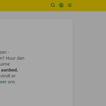
een -
ren? Huur dan
ruime
 aanbod,
e vindt er
teer
ons