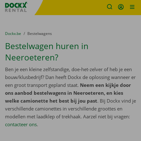
Fratello DEMO
Ga naar inhoud
Taalselectie overslaan
U bevindt zich hier:
van
Dockx.be
naar
Bestelwagens
Bestelwagen huren in
Neeroeteren?
Ben je een kleine zelfstandige, doe-het-zelver of heb je een
bouw/klusbedrijf? Dan heeft Dockx de oplossing wanneer er
een groot transport gepland staat.
Neem een kijkje door
ons aanbod bestelwagens in Neeroeteren, en kies
welke camionette het best bij jou past
. Bij Dockx vind je
verschillende camionettes in verschillende groottes en
modellen met laadklep of trekhaak. Aarzel niet bij vragen:
contacteer ons
.