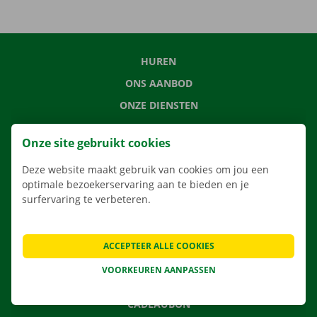
HUREN
ONS AANBOD
ONZE DIENSTEN
LOCATIES
Onze site gebruikt cookies
APP
Deze website maakt gebruik van cookies om jou een
VERHUISOPLOSSINGEN
optimale bezoekerservaring aan te bieden en je
surfervaring te verbeteren.
CONTACTEER ONS
ACCEPTEER ALLE COOKIES
VEELGESTELDE VRAGEN
VOORKEUREN AANPASSEN
NIEUWS
CADEAUBON