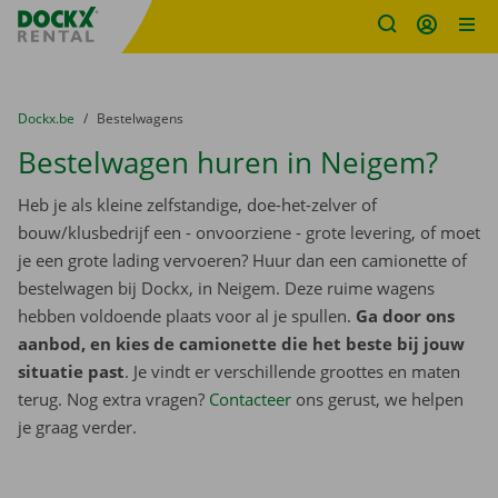
Fratello DEMO
Ga naar inhoud
Taalselectie overslaan
U bevindt zich hier:
van
Dockx.be
naar
Bestelwagens
Bestelwagen huren in Neigem?
Heb je als kleine zelfstandige, doe-het-zelver of
bouw/klusbedrijf een - onvoorziene - grote levering, of moet
je een grote lading vervoeren? Huur dan een camionette of
bestelwagen bij Dockx, in Neigem. Deze ruime wagens
hebben voldoende plaats voor al je spullen.
Ga door ons
aanbod, en kies de camionette die het beste bij jouw
situatie past
. Je vindt er verschillende groottes en maten
terug. Nog extra vragen?
Contacteer
ons gerust, we helpen
je graag verder.