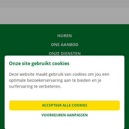
HUREN
ONS AANBOD
ONZE DIENSTEN
LOCATIES
Onze site gebruikt cookies
APP
Deze website maakt gebruik van cookies om jou een
optimale bezoekerservaring aan te bieden en je
VERHUISOPLOSSINGEN
surfervaring te verbeteren.
ACCEPTEER ALLE COOKIES
CONTACTEER ONS
VOORKEUREN AANPASSEN
VEELGESTELDE VRAGEN
NIEUWS