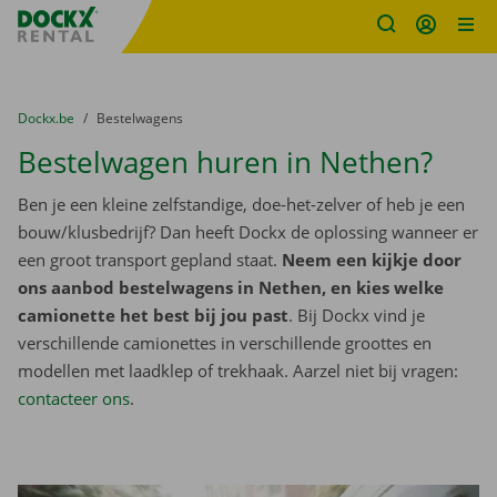
Fratello DEMO
Ga naar inhoud
Taalselectie overslaan
U bevindt zich hier:
van
Dockx.be
naar
Bestelwagens
Bestelwagen huren in Nethen?
Ben je een kleine zelfstandige, doe-het-zelver of heb je een
bouw/klusbedrijf? Dan heeft Dockx de oplossing wanneer er
een groot transport gepland staat.
Neem een kijkje door
ons aanbod bestelwagens in Nethen, en kies welke
camionette het best bij jou past
. Bij Dockx vind je
verschillende camionettes in verschillende groottes en
modellen met laadklep of trekhaak. Aarzel niet bij vragen:
contacteer ons
.