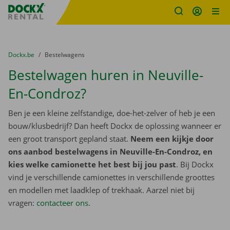
Fratello DEMO
Ga naar inhoud
Taalselectie overslaan
U bevindt zich hier:
van
Dockx.be
naar
Bestelwagens
Bestelwagen huren in Neuville-
En-Condroz?
Ben je een kleine zelfstandige, doe-het-zelver of heb je een
bouw/klusbedrijf? Dan heeft Dockx de oplossing wanneer er
een groot transport gepland staat.
Neem een kijkje door
ons aanbod bestelwagens in Neuville-En-Condroz, en
kies welke camionette het best bij jou past
. Bij Dockx
vind je verschillende camionettes in verschillende groottes
en modellen met laadklep of trekhaak. Aarzel niet bij
vragen:
contacteer ons
.