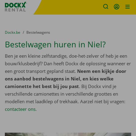
Fratello DEMO
Ga naar inhoud
Taalselectie overslaan
U bevindt zich hier:
van
Dockx.be
naar
Bestelwagens
Bestelwagen huren in Niel?
Ben je een kleine zelfstandige, doe-het-zelver of heb je een
bouw/klusbedrijf? Dan heeft Dockx de oplossing wanneer er
een groot transport gepland staat.
Neem een kijkje door
ons aanbod bestelwagens in Niel, en kies welke
camionette het best bij jou past
. Bij Dockx vind je
verschillende camionettes in verschillende groottes en
modellen met laadklep of trekhaak. Aarzel niet bij vragen:
contacteer ons
.