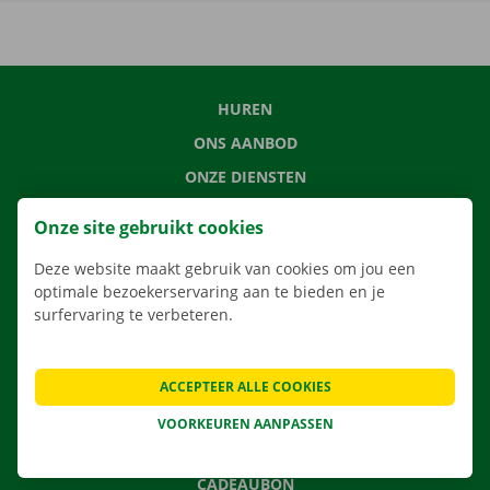
HUREN
ONS AANBOD
ONZE DIENSTEN
LOCATIES
Onze site gebruikt cookies
APP
Deze website maakt gebruik van cookies om jou een
VERHUISOPLOSSINGEN
optimale bezoekerservaring aan te bieden en je
surfervaring te verbeteren.
CONTACTEER ONS
ACCEPTEER ALLE COOKIES
VEELGESTELDE VRAGEN
VOORKEUREN AANPASSEN
NIEUWS
CADEAUBON