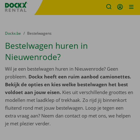
Fratello DEMO
Ga naar inhoud
Taalselectie overslaan
U bevindt zich hier:
van
Dockx.be
naar
Bestelwagens
Bestelwagen huren in
Nieuwenrode?
Wil je een bestelwagen huren in Nieuwenrode? Geen
probleem.
Dockx heeft een ruim aanbod camionettes.
Bekijk de opties en kies welke bestelwagen het best
voldoet aan jouw eisen.
Kies uit verschillende groottes en
modellen met laadklep of trekhaak. Zo rijd jij binnenkort
fluitend rond met jouw bestelwagen. Loop je tegen een
extra vraag aan? Neem dan contact op met ons, we helpen
je met plezier verder.