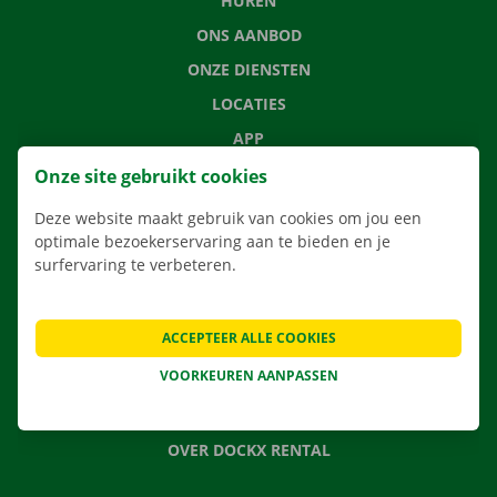
HUREN
ONS AANBOD
ONZE DIENSTEN
LOCATIES
APP
VERHUISOPLOSSINGEN
Onze site gebruikt cookies
Deze website maakt gebruik van cookies om jou een
optimale bezoekerservaring aan te bieden en je
surfervaring te verbeteren.
CONTACTEER ONS
VEELGESTELDE VRAGEN
ACCEPTEER ALLE COOKIES
NIEUWS
VOORKEUREN AANPASSEN
CADEAUBON
JOBS
OVER DOCKX RENTAL