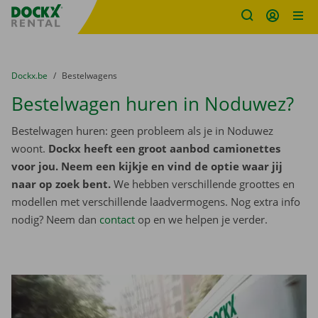
Fratello DEMO
Ga naar inhoud
Taalselectie overslaan
U bevindt zich hier:
van
Dockx.be
naar
Bestelwagens
Bestelwagen huren in Noduwez?
Bestelwagen huren: geen probleem als je in Noduwez
woont.
Dockx heeft een groot aanbod camionettes
voor jou. Neem een kijkje en vind de optie waar jij
naar op zoek bent.
We hebben verschillende groottes en
modellen met verschillende laadvermogens. Nog extra info
nodig? Neem dan
contact
op en we helpen je verder.