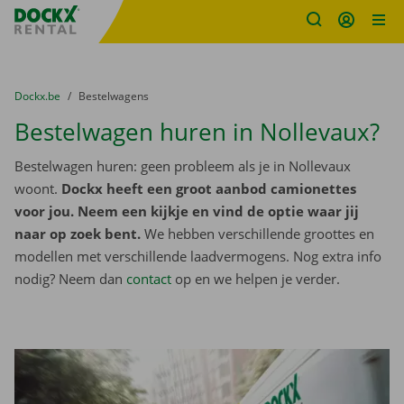
Fratello DEMO
Ga naar inhoud
Taalselectie overslaan
U bevindt zich hier:
van
Dockx.be
naar
Bestelwagens
Bestelwagen huren in Nollevaux?
Bestelwagen huren: geen probleem als je in Nollevaux
woont.
Dockx heeft een groot aanbod camionettes
voor jou. Neem een kijkje en vind de optie waar jij
naar op zoek bent.
We hebben verschillende groottes en
modellen met verschillende laadvermogens. Nog extra info
nodig? Neem dan
contact
op en we helpen je verder.