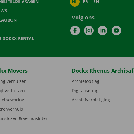
LGESTELDE VRAGEN
NL
FR
EN
UWS
Volg ons
EAUBON
Facebook
Instagram
LinkedIn
YouTu
R DOCKX RENTAL
kx Movers
Dockx Rhenus Archisaf
ng verhuizen
Archiefopslag
ijf verhuizen
Digitalisering
elbewaring
Archiefvernietiging
orenverhuis
uisdozen & verhuisliften