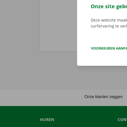
Service Shop.
Onze site geb
sleutel. Down
Deze website maakt
surfervaring te ve
VOORKEUREN AANP
HUREN
CON