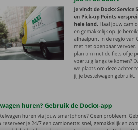
Je vindt de Dockx Service 
en Pick-up Points versprei
hele land.
Haal jouw camion
en gemakkelijk op. Je bereik
afhaalpunt in de regio van 
met het openbaar vervoer. 
plan om met de fiets of je p
voertuig langs te komen? D
we plaats om deze achter te 
jij je bestelwagen gebruikt.
lwagen huren? Gebruik de Dockx-app
estelwagen huren via jouw smartphone? Geen probleem. Geb
 reserveer je 24/7 een camionette: snel, gemakkelijk en cont
t model dat het beste bij jou past en je gewenste Pick-up Po