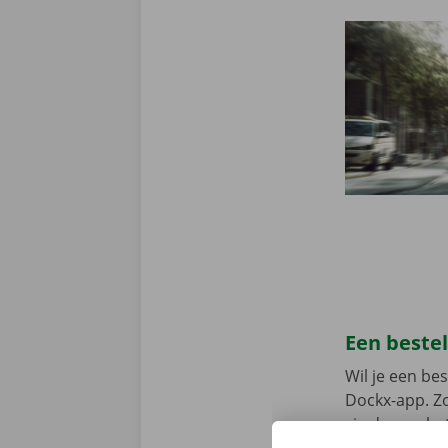
Een beste
Wil je een b
Dockx-app. Zo
via de app he