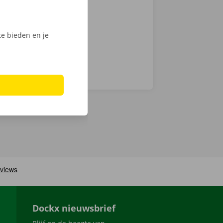
digitale
e bieden en je
Dockx nieuwsbrief