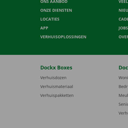
ONS AANBOD
VEE
ONZE DIENSTEN
NIE
LOCATIES
CAD
APP
JOBS
VERHUISOPLOSSINGEN
OVE
Dockx Boxes
Doc
Verhuisdozen
Woni
Verhuismateriaal
Bedr
Verhuispakketten
Meub
Seni
Verh