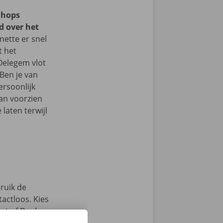
Shops
d over het
ette er snel
t het
Oelegem vlot
Ben je van
ersoonlijk
an voorzien
laten terwijl
ruik de
actloos. Kies
int of Dockx