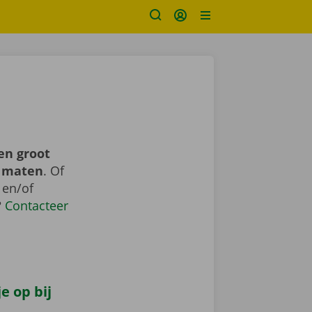
en groot
n maten
. Of
 en/of
?
Contacteer
e op bij