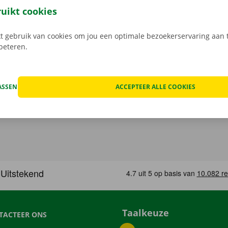
 Bij het ophalen open je de camionette eenvoudig met jouw 
ruikt cookies
load de gratis app voor
Android
of
Apple
.
 gebruik van cookies om jou een optimale bezoekerservaring aan t
rbeteren.
ASSEN
ACCEPTEER ALLE COOKIES
Taalkeuze
TACTEER ONS