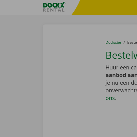
Ga naar inhoud
Taalselectie overslaan
Fratello DEMO
U bevindt zich hi
van
Dockx.be
naar
Best
Bestel
Huur een ca
aanbod aan
je nu een do
onverwachte
ons
.