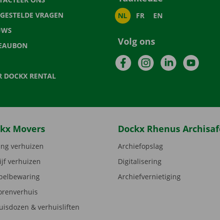
LGESTELDE VRAGEN
NL
FR
EN
UWS
Volg ons
EAUBON
Facebook
Instagram
LinkedIn
YouTu
R DOCKX RENTAL
kx Movers
Dockx Rhenus Archisaf
ng verhuizen
Archiefopslag
ijf verhuizen
Digitalisering
elbewaring
Archiefvernietiging
orenverhuis
uisdozen & verhuisliften