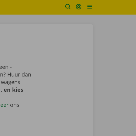
een -
ren? Huur dan
e wagens
, en kies
teer
ons