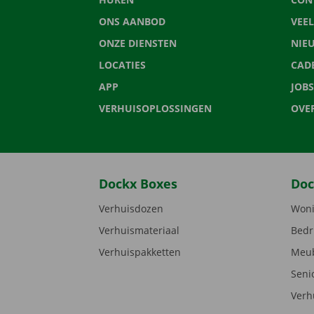
ONS AANBOD
VEE
ONZE DIENSTEN
NIE
LOCATIES
CAD
APP
JOBS
VERHUISOPLOSSINGEN
OVE
Dockx Boxes
Doc
Verhuisdozen
Woni
Verhuismateriaal
Bedr
Verhuispakketten
Meub
Seni
Verh