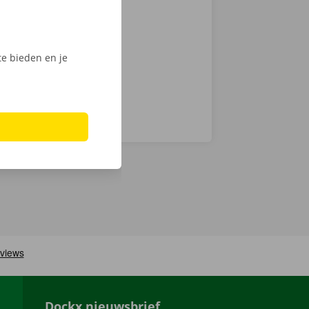
e. Kies snel
n haal jouw
e bieden en je
Dockx nieuwsbrief