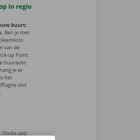
op in regio
jouw buurt:
k.
Ben je met
obleemloos
in van de
ick-up Point.
e de huurauto
hang je er
is het
Offagne vlot
.
s Dockx-app