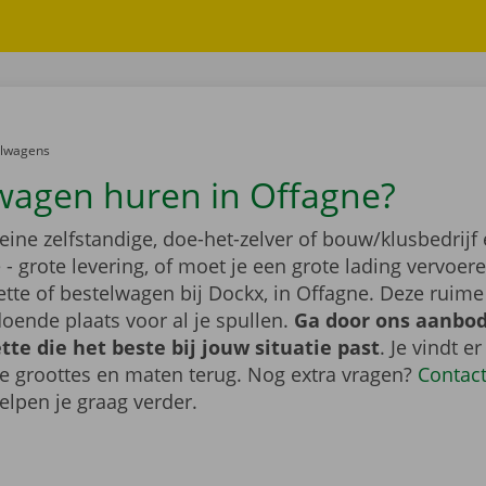
er:
elwagens
wagen huren in Offagne?
leine zelfstandige, doe-het-zelver of bouw/klusbedrijf 
- grote levering, of moet je een grote lading vervoe
tte of bestelwagen bij Dockx, in Offagne. Deze ruim
oende plaats voor al je spullen.
Ga door ons aanbod
te die het beste bij jouw situatie past
. Je vindt er
de groottes en maten terug. Nog extra vragen?
Contac
elpen je graag verder.