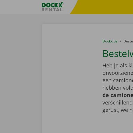
Ga naar inhoud
Taalselectie overslaan
Fratello DEMO
U bevindt zich hi
van
Dockx.be
naar
Best
Bestel
Heb je als k
onvoorziene 
een camione
hebben vold
de camionet
verschillen
gerust, we h