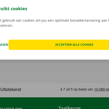
of
Apple
en reserveer 24/7 een camionette via de smartphon
k het model dat bij jouw situatie past. Reken af via de app e
ruikt cookies
in een Pick-up Point of Dockx Service Shop naar keuze.
 gebruik van cookies om jou een optimale bezoekerservaring aan t
rbeteren.
ASSEN
ACCEPTEER ALLE COOKIES
Taalkeuze
TACTEER ONS