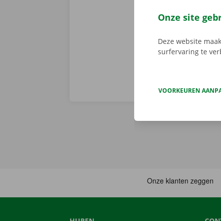
voor
Android
en gemakkelij
Onze site geb
huurwagen op 
Deze website maakt
surfervaring te ve
VOORKEUREN AANP
HUREN
CON