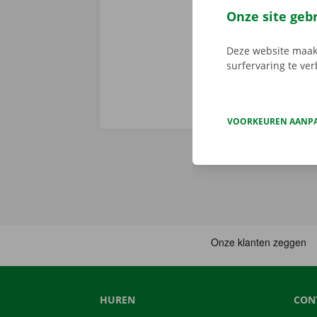
en gemakkelij
Onze site geb
huurwagen op 
Deze website maakt
surfervaring te ve
VOORKEUREN AANP
HUREN
CON