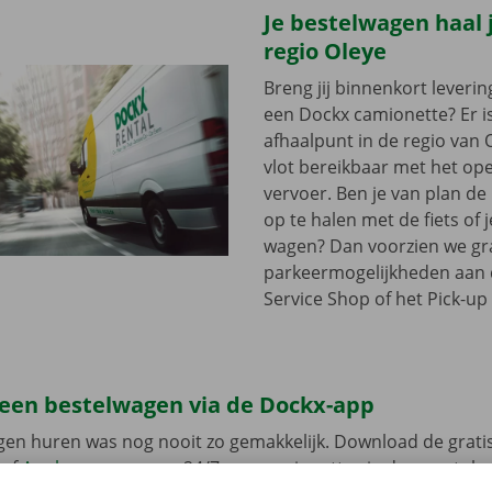
Je bestelwagen haal j
regio Oleye
Breng jij binnenkort leveri
een Dockx camionette? Er i
afhaalpunt in de regio van O
vlot bereikbaar met het op
vervoer. Ben je van plan d
op te halen met de fiets of 
wagen? Dan voorzien we gra
parkeermogelijkheden aan
Service Shop of het Pick-up 
 een bestelwagen via de Dockx-app
gen huren was nog nooit zo gemakkelijk. Download de grati
of
Apple
en reserveer 24/7 een camionette via de smartphon