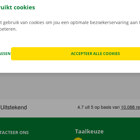
k het model dat bij jouw situatie past. Reken af via de app e
ruikt cookies
in een Pick-up Point of Dockx Service Shop naar keuze.
 gebruik van cookies om jou een optimale bezoekerservaring aan t
rbeteren.
ASSEN
ACCEPTEER ALLE COOKIES
Taalkeuze
TACTEER ONS