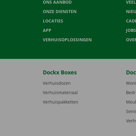
ONS AANBOD
VEE
ONZE DIENSTEN
NIE
LOCATIES
CAD
APP
JOBS
VERHUISOPLOSSINGEN
OVE
Dockx Boxes
Doc
Verhuisdozen
Woni
Verhuismateriaal
Bedr
Verhuispakketten
Meub
Seni
Verh