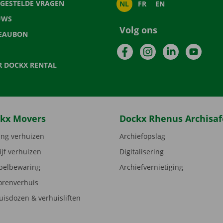
LGESTELDE VRAGEN
NL
FR
EN
UWS
Volg ons
EAUBON
Facebook
Instagram
LinkedIn
YouTu
R DOCKX RENTAL
kx Movers
Dockx Rhenus Archisaf
ng verhuizen
Archiefopslag
ijf verhuizen
Digitalisering
elbewaring
Archiefvernietiging
orenverhuis
uisdozen & verhuisliften