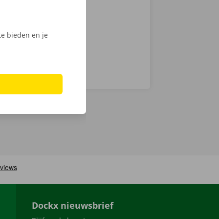
n haal jouw
e bieden en je
Dockx nieuwsbrief