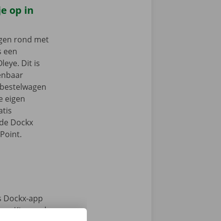
e op in
ngen rond met
s een
leye. Dit is
enbaar
e bestelwagen
je eigen
tis
 de Dockx
Point.
s Dockx-app
e. Kies snel