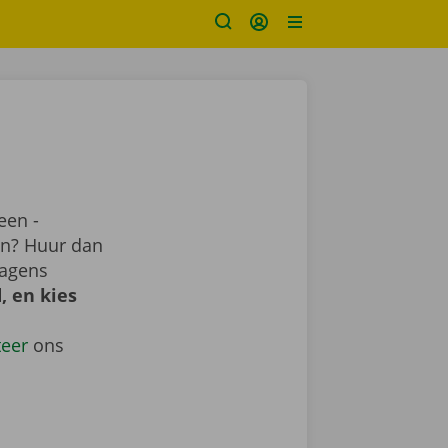
een -
ren? Huur dan
wagens
, en kies
teer
ons