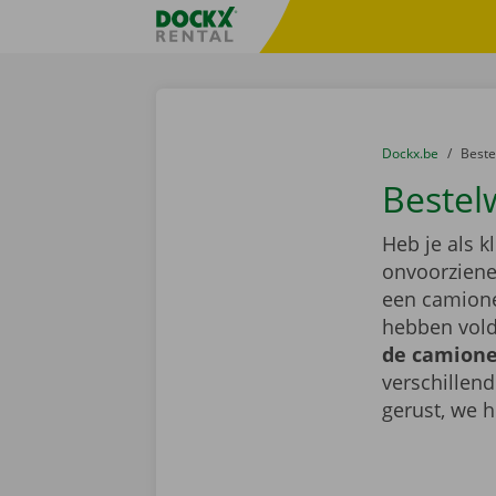
Ga naar inhoud
Taalselectie overslaan
Fratello DEMO
U bevindt zich hi
van
Dockx.be
naar
Best
Bestel
Heb je als k
onvoorziene 
een camione
hebben vold
de camionet
verschillen
gerust, we h