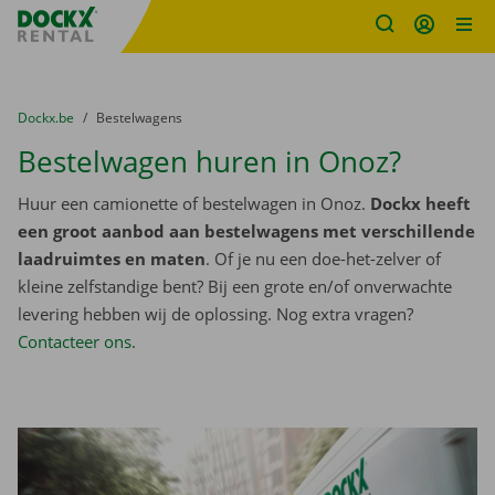
Fratello DEMO
Ga naar inhoud
Taalselectie overslaan
U bevindt zich hier:
van
Dockx.be
naar
Bestelwagens
Bestelwagen huren in Onoz?
Huur een camionette of bestelwagen in Onoz.
Dockx heeft
een groot aanbod aan bestelwagens met verschillende
laadruimtes en maten
. Of je nu een doe-het-zelver of
kleine zelfstandige bent? Bij een grote en/of onverwachte
levering hebben wij de oplossing. Nog extra vragen?
Contacteer ons
.