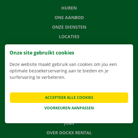
HUREN
ONS AANBOD
ONZE DIENSTEN
LOCATIES
APP
Onze site gebruikt cookies
VERHUISOPLOSSINGEN
Deze website maakt gebruik van cookies om jou een
optimale bezoekerservaring aan te bieden en je
surfervaring te verbeteren.
CONTACTEER ONS
VEELGESTELDE VRAGEN
ACCEPTEER ALLE COOKIES
NIEUWS
VOORKEUREN AANPASSEN
CADEAUBON
JOBS
OVER DOCKX RENTAL