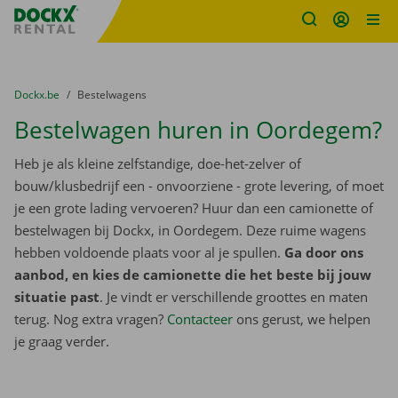
Fratello DEMO
Ga naar inhoud
Taalselectie overslaan
U bevindt zich hier:
van
Dockx.be
naar
Bestelwagens
Bestelwagen huren in Oordegem?
Heb je als kleine zelfstandige, doe-het-zelver of
bouw/klusbedrijf een - onvoorziene - grote levering, of moet
je een grote lading vervoeren? Huur dan een camionette of
bestelwagen bij Dockx, in Oordegem. Deze ruime wagens
hebben voldoende plaats voor al je spullen.
Ga door ons
aanbod, en kies de camionette die het beste bij jouw
situatie past
. Je vindt er verschillende groottes en maten
terug. Nog extra vragen?
Contacteer
ons gerust, we helpen
je graag verder.