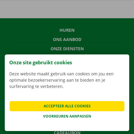
HUREN
ONS AANBOD
ONZE DIENSTEN
LOCATIES
Onze site gebruikt cookies
APP
Deze website maakt gebruik van cookies om jou een
VERHUISOPLOSSINGEN
optimale bezoekerservaring aan te bieden en je
surfervaring te verbeteren.
CONTACTEER ONS
ACCEPTEER ALLE COOKIES
VEELGESTELDE VRAGEN
VOORKEUREN AANPASSEN
NIEUWS
CADEAUBON