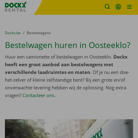
Fratello DEMO
Ga naar inhoud
Taalselectie overslaan
U bevindt zich hier:
van
Dockx.be
naar
Bestelwagens
Bestelwagen huren in Oosteeklo?
Huur een camionette of bestelwagen in Oosteeklo.
Dockx
heeft een groot aanbod aan bestelwagens met
verschillende laadruimtes en maten
. Of je nu een doe-
het-zelver of kleine zelfstandige bent? Bij een grote en/of
onverwachte levering hebben wij de oplossing. Nog extra
vragen?
Contacteer ons
.