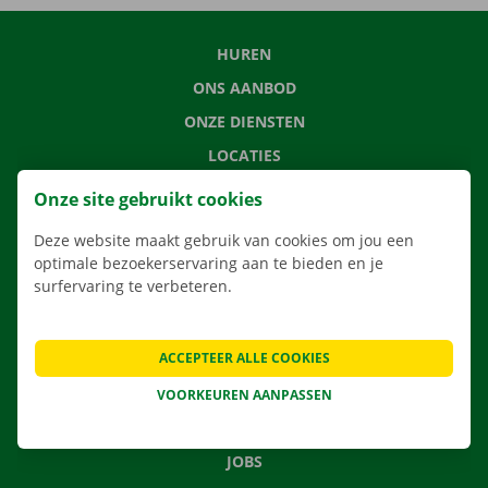
HUREN
ONS AANBOD
ONZE DIENSTEN
LOCATIES
APP
Onze site gebruikt cookies
VERHUISOPLOSSINGEN
Deze website maakt gebruik van cookies om jou een
optimale bezoekerservaring aan te bieden en je
surfervaring te verbeteren.
CONTACTEER ONS
ACCEPTEER ALLE COOKIES
VEELGESTELDE VRAGEN
NIEUWS
VOORKEUREN AANPASSEN
CADEAUBON
JOBS