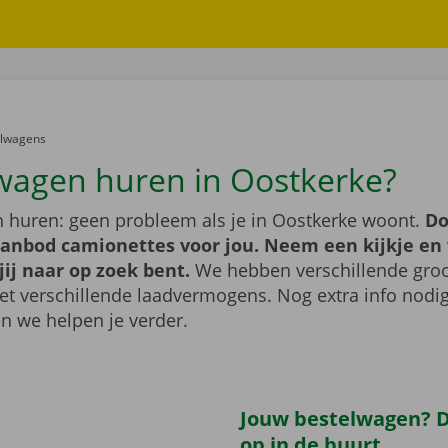
er:
elwagens
wagen huren in Oostkerke?
 huren: geen probleem als je in Oostkerke woont.
Do
aanbod camionettes voor jou. Neem een kijkje en 
jij naar op zoek bent.
We hebben verschillende groo
t verschillende laadvermogens. Nog extra info nod
n we helpen je verder.
Jouw bestelwagen? Di
op in de buurt