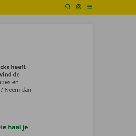
ckx heeft
vind de
ttes en
ig? Neem dan
e haal je