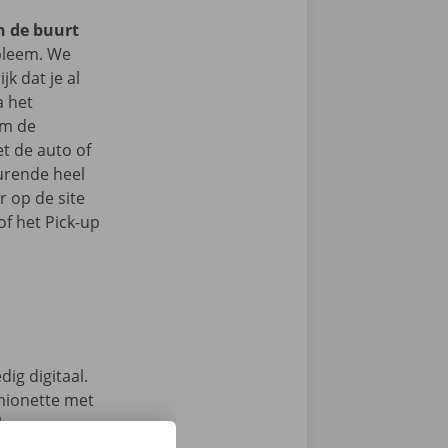
in de buurt
leem. We
jk dat je al
a het
om de
t de auto of
durende heel
r op de site
f het Pick-up
ig digitaal.
mionette met
 keuze.