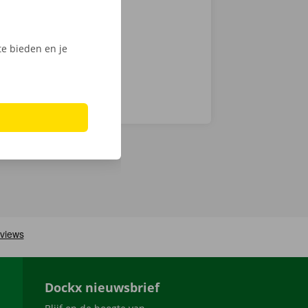
Phone via de
e bieden en je
Dockx nieuwsbrief