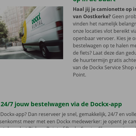
Haal jij je camionette op 
van Oostkerke?
Geen prob
vinden het namelijk belangri
onze locaties vlot bereikt vi
openbaar vervoer. Kies je 
bestelwagen op te halen me
de fiets? Laat deze dan ge
de huurtermijn gratis achte
van de Dockx Service Shop o
Point.
 24/7 jouw bestelwagen via de Dockx-app
Dockx-app? Dan reserveer je snel, gemakkelijk, 24/7 en volled
ussenkomst meer met een Dockx medewerker: je opent je ca
leutel aan het Pick-up Point of Dockx Service Shop naar jouw