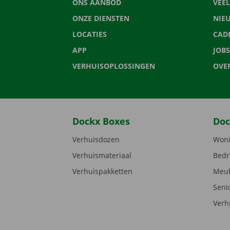
ONS AANBOD
VEE
ONZE DIENSTEN
NIE
LOCATIES
CAD
APP
JOBS
VERHUISOPLOSSINGEN
OVE
Dockx Boxes
Doc
Verhuisdozen
Woni
Verhuismateriaal
Bedr
Verhuispakketten
Meub
Seni
Verh