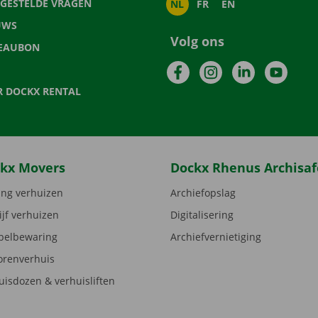
LGESTELDE VRAGEN
NL
FR
EN
UWS
Volg ons
EAUBON
Facebook
Instagram
LinkedIn
YouTu
R DOCKX RENTAL
kx Movers
Dockx Rhenus Archisaf
ng verhuizen
Archiefopslag
ijf verhuizen
Digitalisering
elbewaring
Archiefvernietiging
orenverhuis
uisdozen & verhuisliften