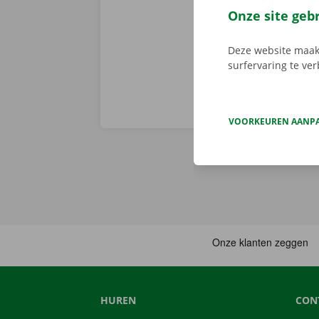
Download de 
Onze site geb
App Store
.
Deze website maakt
surfervaring te ve
VOORKEUREN AANP
HUREN
CON