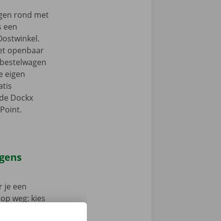
ngen rond met
s een
Oostwinkel.
het openbaar
e bestelwagen
je eigen
tis
 de Dockx
Point.
agens
 je een
 op weg: kies
nt klaar om te