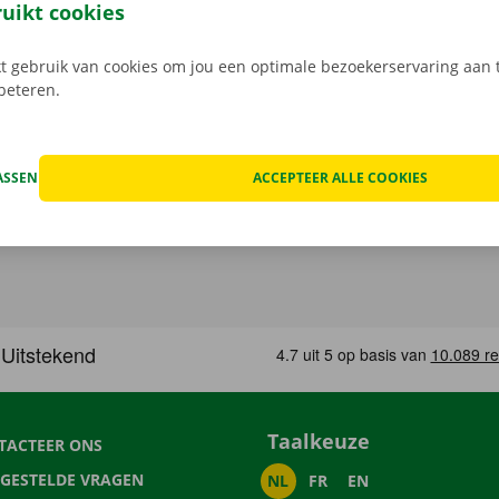
Download de gratis app nu voor
Android
, of
Apple
.
ruikt cookies
 gebruik van cookies om jou een optimale bezoekerservaring aan t
rbeteren.
ASSEN
ACCEPTEER ALLE COOKIES
Taalkeuze
TACTEER ONS
LGESTELDE VRAGEN
NL
FR
EN