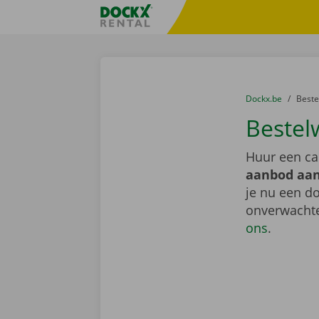
Ga naar inhoud
Taalselectie overslaan
Fratello DEMO
U bevindt zich hi
van
Dockx.be
naar
Best
Bestel
Huur een ca
aanbod aan
je nu een do
onverwachte
ons
.