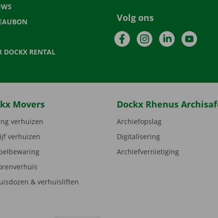
UWS
Volg ons
EAUBON
Facebook
Instagram
LinkedIn
YouTu
R DOCKX RENTAL
kx Movers
Dockx Rhenus Archisaf
ng verhuizen
Archiefopslag
ijf verhuizen
Digitalisering
elbewaring
Archiefvernietiging
orenverhuis
uisdozen & verhuisliften