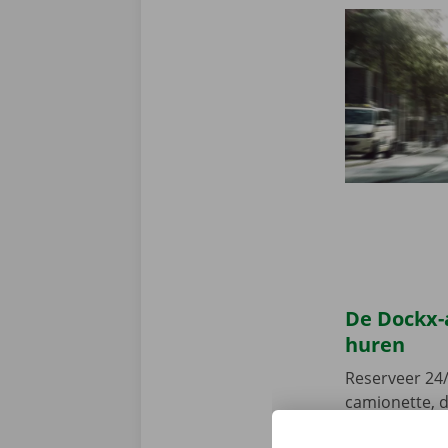
De Dockx-
huren
Reserveer 24/
camionette, d
je afhaalpunt