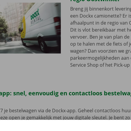
Breng jij binnenkort leveri
een Dockx camionette? Er i
afhaalpunt in de regio van 
Dit is vlot bereikbaar met 
vervoer. Ben je van plan d
op te halen met de fiets of 
wagen? Dan voorzien we gra
parkeermogelijkheden aan
Service Shop of het Pick-up 
app: snel, eenvoudig en contactloos bestelw
7 je bestelwagen via de Dockx-app. Geheel contactloos huur
eze open je gemakkelijk met jouw digitale sleutel. Je bent zo
, maak je keuze uit het aanbod voertuigen, reken af en je be