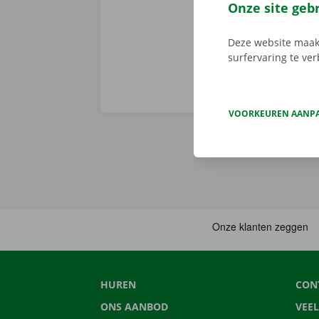
vertrekken. 
Onze site geb
Deze website maakt
surfervaring te ve
VOORKEUREN AANP
HUREN
CON
ONS AANBOD
VEE