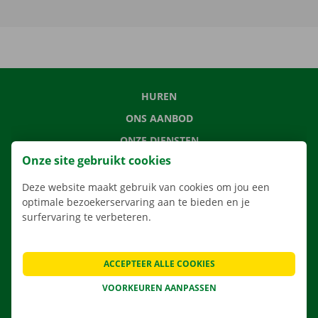
HUREN
ONS AANBOD
ONZE DIENSTEN
Onze site gebruikt cookies
LOCATIES
APP
Deze website maakt gebruik van cookies om jou een
optimale bezoekerservaring aan te bieden en je
VERHUISOPLOSSINGEN
surfervaring te verbeteren.
ACCEPTEER ALLE COOKIES
CONTACTEER ONS
VOORKEUREN AANPASSEN
VEELGESTELDE VRAGEN
NIEUWS