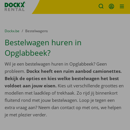
Fratello DEMO
Ga naar inhoud
Taalselectie overslaan
U bevindt zich hier:
van
Dockx.be
naar
Bestelwagens
Bestelwagen huren in
Opglabbeek?
Wil je een bestelwagen huren in Opglabbeek? Geen
probleem.
Dockx heeft een ruim aanbod camionettes.
Bekijk de opties en kies welke bestelwagen het best
voldoet aan jouw eisen.
Kies uit verschillende groottes en
modellen met laadklep of trekhaak. Zo rijd jij binnenkort
fluitend rond met jouw bestelwagen. Loop je tegen een
extra vraag aan? Neem dan contact op met ons, we helpen
je met plezier verder.