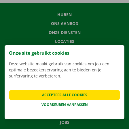
HUREN
ONS AANBOD
ONZE DIENSTEN
LOCATIES
APP
Onze site gebruikt cookies
VERHUISOPLOSSINGEN
Deze website maakt gebruik van cookies om jou een
optimale bezoekerservaring aan te bieden en je
surfervaring te verbeteren.
CONTACTEER ONS
ACCEPTEER ALLE COOKIES
VEELGESTELDE VRAGEN
NIEUWS
VOORKEUREN AANPASSEN
CADEAUBON
JOBS