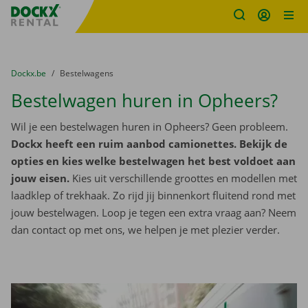
Fratello DEMO
Ga naar inhoud
Taalselectie overslaan
U bevindt zich hier:
van
Dockx.be
naar
Bestelwagens
Bestelwagen huren in Opheers?
Wil je een bestelwagen huren in Opheers? Geen probleem.
Dockx heeft een ruim aanbod camionettes. Bekijk de
opties en kies welke bestelwagen het best voldoet aan
jouw eisen.
Kies uit verschillende groottes en modellen met
laadklep of trekhaak. Zo rijd jij binnenkort fluitend rond met
jouw bestelwagen. Loop je tegen een extra vraag aan? Neem
dan contact op met ons, we helpen je met plezier verder.