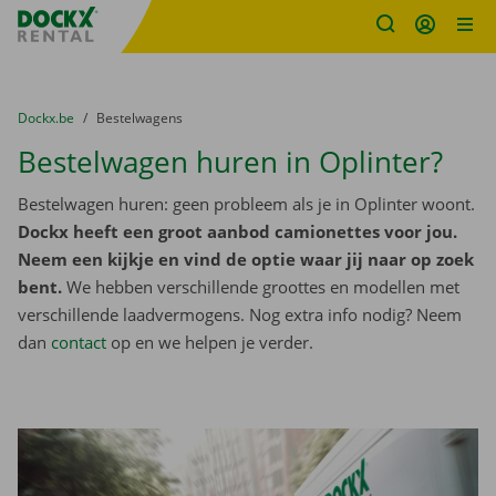
Fratello DEMO
Ga naar inhoud
Taalselectie overslaan
U bevindt zich hier:
van
Dockx.be
naar
Bestelwagens
Bestelwagen huren in Oplinter?
Bestelwagen huren: geen probleem als je in Oplinter woont.
Dockx heeft een groot aanbod camionettes voor jou.
Neem een kijkje en vind de optie waar jij naar op zoek
bent.
We hebben verschillende groottes en modellen met
verschillende laadvermogens. Nog extra info nodig? Neem
dan
contact
op en we helpen je verder.