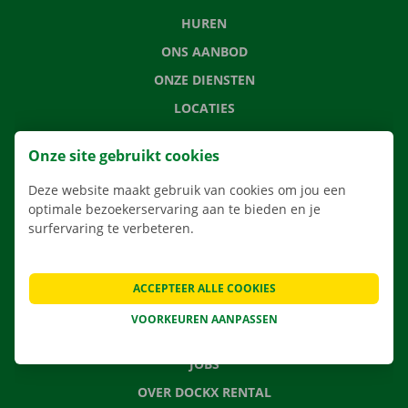
HUREN
ONS AANBOD
ONZE DIENSTEN
LOCATIES
APP
Onze site gebruikt cookies
VERHUISOPLOSSINGEN
Deze website maakt gebruik van cookies om jou een
optimale bezoekerservaring aan te bieden en je
surfervaring te verbeteren.
CONTACTEER ONS
VEELGESTELDE VRAGEN
ACCEPTEER ALLE COOKIES
NIEUWS
VOORKEUREN AANPASSEN
CADEAUBON
JOBS
OVER DOCKX RENTAL