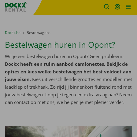
Fratello DEMO
Ga naar inhoud
Taalselectie overslaan
U bevindt zich hier:
van
Dockx.be
naar
Bestelwagens
Bestelwagen huren in Opont?
Wil je een bestelwagen huren in Opont? Geen probleem.
Dockx heeft een ruim aanbod camionettes. Bekijk de
opties en kies welke bestelwagen het best voldoet aan
jouw eisen.
Kies uit verschillende groottes en modellen met
laadklep of trekhaak. Zo rijd jij binnenkort fluitend rond met
jouw bestelwagen. Loop je tegen een extra vraag aan? Neem
dan contact op met ons, we helpen je met plezier verder.