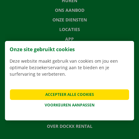
HUREN
ONS AANBOD
ONZE DIENSTEN
LOCATIES
APP
VERHUISOPLOSSINGEN
Onze site gebruikt cookies
Deze website maakt gebruik van cookies om jou een
optimale bezoekerservaring aan te bieden en je
surfervaring te verbeteren.
CONTACTEER ONS
VEELGESTELDE VRAGEN
ACCEPTEER ALLE COOKIES
NIEUWS
VOORKEUREN AANPASSEN
CADEAUBON
JOBS
OVER DOCKX RENTAL