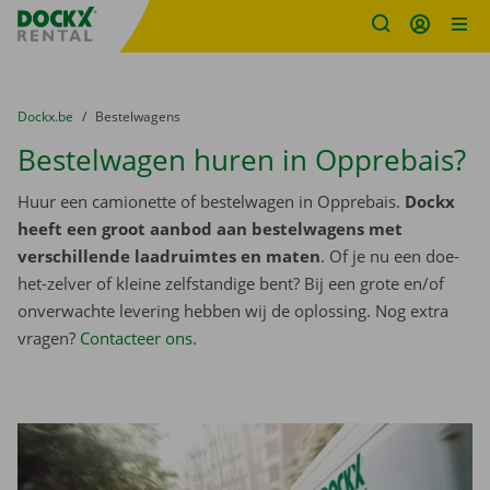
Fratello DEMO
Ga naar inhoud
Taalselectie overslaan
U bevindt zich hier:
van
Dockx.be
naar
Bestelwagens
Bestelwagen huren in Opprebais?
Huur een camionette of bestelwagen in Opprebais.
Dockx
heeft een groot aanbod aan bestelwagens met
verschillende laadruimtes en maten
. Of je nu een doe-
het-zelver of kleine zelfstandige bent? Bij een grote en/of
onverwachte levering hebben wij de oplossing. Nog extra
vragen?
Contacteer ons
.