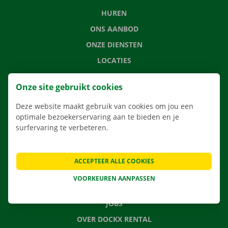
HUREN
ONS AANBOD
ONZE DIENSTEN
LOCATIES
APP
Onze site gebruikt cookies
VERHUISOPLOSSINGEN
Deze website maakt gebruik van cookies om jou een
optimale bezoekerservaring aan te bieden en je
surfervaring te verbeteren.
CONTACTEER ONS
VEELGESTELDE VRAGEN
ACCEPTEER ALLE COOKIES
NIEUWS
VOORKEUREN AANPASSEN
CADEAUBON
JOBS
OVER DOCKX RENTAL