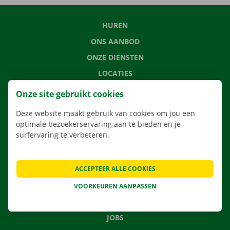
HUREN
ONS AANBOD
ONZE DIENSTEN
LOCATIES
APP
Onze site gebruikt cookies
VERHUISOPLOSSINGEN
Deze website maakt gebruik van cookies om jou een
optimale bezoekerservaring aan te bieden en je
surfervaring te verbeteren.
CONTACTEER ONS
ACCEPTEER ALLE COOKIES
VEELGESTELDE VRAGEN
NIEUWS
VOORKEUREN AANPASSEN
CADEAUBON
JOBS