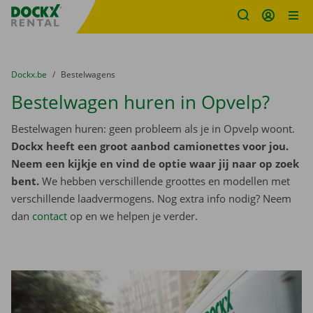
Fratello DEMO
Ga naar inhoud
Taalselectie overslaan
U bevindt zich hier:
van
Dockx.be
naar
Bestelwagens
Bestelwagen huren in Opvelp?
Bestelwagen huren: geen probleem als je in Opvelp woont.
Dockx heeft een groot aanbod camionettes voor jou.
Neem een kijkje en vind de optie waar jij naar op zoek
bent.
We hebben verschillende groottes en modellen met
verschillende laadvermogens. Nog extra info nodig? Neem
dan
contact
op en we helpen je verder.