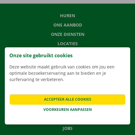
HUREN
ONS AANBOD
ONZE DIENSTEN
LOCATIES
APP
Onze site gebruikt cookies
VERHUISOPLOSSINGEN
Deze website maakt gebruik van cookies om jou een
optimale bezoekerservaring aan te bieden en je
surfervaring te verbeteren.
CONTACTEER ONS
ACCEPTEER ALLE COOKIES
VEELGESTELDE VRAGEN
NIEUWS
VOORKEUREN AANPASSEN
CADEAUBON
JOBS