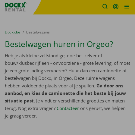
Fratello DEMO
Ga naar inhoud
Taalselectie overslaan
U bevindt zich hier:
van
Dockx.be
naar
Bestelwagens
Bestelwagen huren in Orgeo?
Heb je als kleine zelfstandige, doe-het-zelver of
bouw/klusbedrijf een - onvoorziene - grote levering, of moet
je een grote lading vervoeren? Huur dan een camionette of
bestelwagen bij Dockx, in Orgeo. Deze ruime wagens
hebben voldoende plaats voor al je spullen.
Ga door ons
aanbod, en kies de camionette die het beste bij jouw
situatie past
. Je vindt er verschillende groottes en maten
terug. Nog extra vragen?
Contacteer
ons gerust, we helpen
je graag verder.