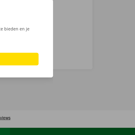
actloos. Kies
int of Dockx
digitale
e bieden en je