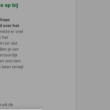
e op bij
Shops
d over het
ette er snel
t het
rroir vlot
Ben je van
ersoonlijk
an voorzien
laten terwijl
ruik de