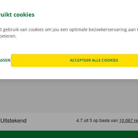
 reserveer je 24/7 een camionette: snel, gemakkelijk en cont
t model dat het beste bij jou past en je gewenste Pick-up Po
ruikt cookies
 Bij het ophalen open je de camionette eenvoudig met jouw 
load de gratis app voor
Android
of
Apple
.
 gebruik van cookies om jou een optimale bezoekerservaring aan t
rbeteren.
ASSEN
ACCEPTEER ALLE COOKIES