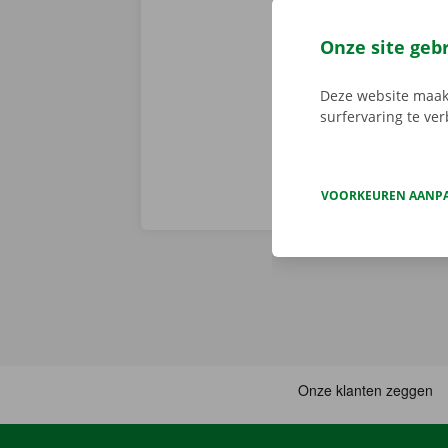
Dockx-app. Zo
via de app he
Onze site geb
Service Shop.
sleutel. Down
Deze website maakt
surfervaring te ve
VOORKEUREN AANP