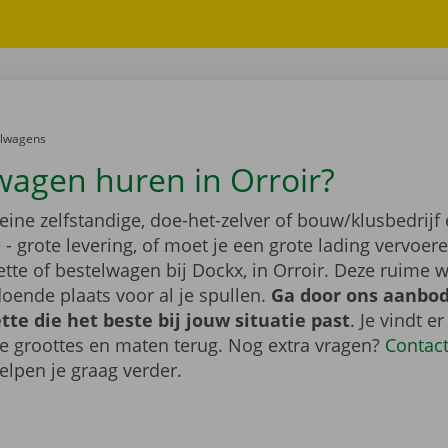
er:
elwagens
wagen huren in Orroir?
leine zelfstandige, doe-het-zelver of bouw/klusbedrijf 
- grote levering, of moet je een grote lading vervoe
tte of bestelwagen bij Dockx, in Orroir. Deze ruime 
oende plaats voor al je spullen.
Ga door ons aanbod
te die het beste bij jouw situatie past
. Je vindt er
de groottes en maten terug. Nog extra vragen?
Contac
elpen je graag verder.