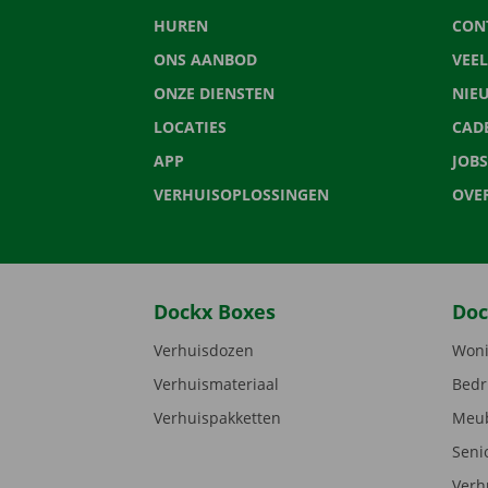
HUREN
CON
ONS AANBOD
VEE
ONZE DIENSTEN
NIE
LOCATIES
CAD
APP
JOBS
VERHUISOPLOSSINGEN
OVE
Dockx Boxes
Doc
Verhuisdozen
Woni
Verhuismateriaal
Bedr
Verhuispakketten
Meub
Seni
Verh