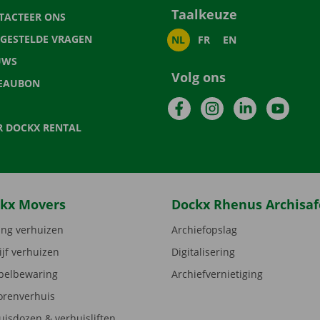
Taalkeuze
TACTEER ONS
LGESTELDE VRAGEN
NL
FR
EN
UWS
Volg ons
EAUBON
Facebook
Instagram
LinkedIn
YouTu
R DOCKX RENTAL
kx Movers
Dockx Rhenus Archisaf
ng verhuizen
Archiefopslag
ijf verhuizen
Digitalisering
elbewaring
Archiefvernietiging
orenverhuis
uisdozen & verhuisliften