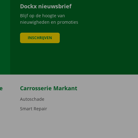
Dockx nieuwsbrief
Blijf op de hoogte van
nieuwigheden en promoties
INSCHRIJVEN
be
e
Carrosserie Markant
Autoschade
Smart Repair