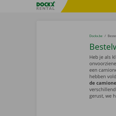
Ga naar inhoud
Taalselectie overslaan
Fratello DEMO
U bevindt zich hi
van
Dockx.be
naar
Best
Bestel
Heb je als k
onvoorziene 
een camione
hebben vold
de camionet
verschillen
gerust, we h