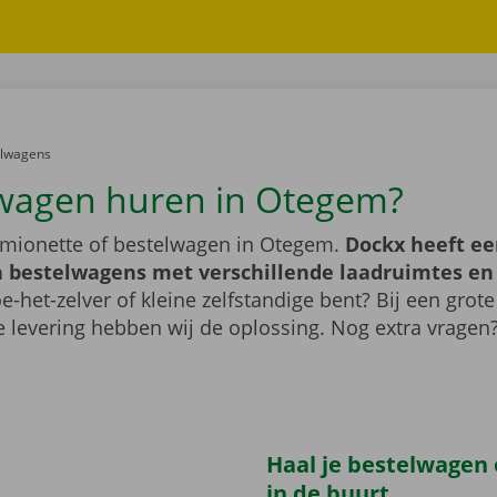
er:
elwagens
wagen huren in Otegem?
mionette of bestelwagen in Otegem.
Dockx heeft ee
 bestelwagens met verschillende laadruimtes e
e-het-zelver of kleine zelfstandige bent? Bij een grote
 levering hebben wij de oplossing. Nog extra vragen
Haal je bestelwagen o
in de buurt