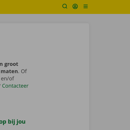
n groot
n maten
. Of
 en/of
?
Contacteer
p bij jou