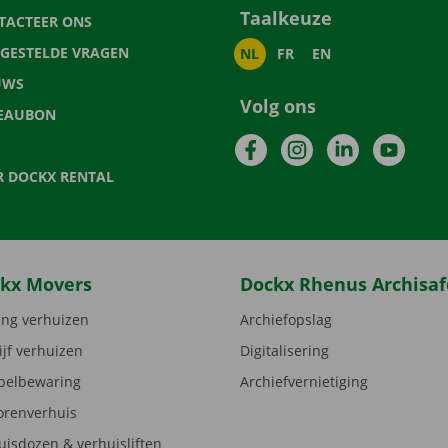
Taalkeuze
TACTEER ONS
LGESTELDE VRAGEN
NL
FR
EN
UWS
Volg ons
EAUBON
Facebook
Instagram
LinkedIn
YouTu
R DOCKX RENTAL
kx Movers
Dockx Rhenus Archisaf
ng verhuizen
Archiefopslag
ijf verhuizen
Digitalisering
elbewaring
Archiefvernietiging
orenverhuis
uisdozen & verhuisliften