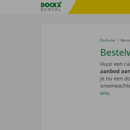
Ga naar inhoud
Taalselectie overslaan
Fratello DEMO
U bevindt zich hi
van
Dockx.be
naar
Best
Bestel
Huur een ca
aanbod aan
je nu een do
onverwachte
ons
.