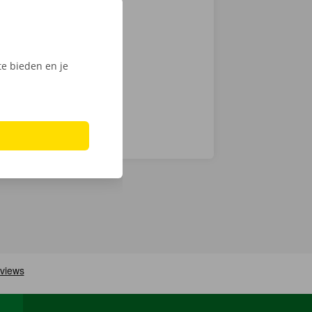
actloos. Kies
int of Dockx
digitale
e bieden en je