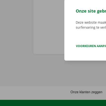
Dockx-app. Zo
via de app he
Onze site geb
Service Shop.
sleutel. Down
Deze website maakt
surfervaring te ve
VOORKEUREN AANP