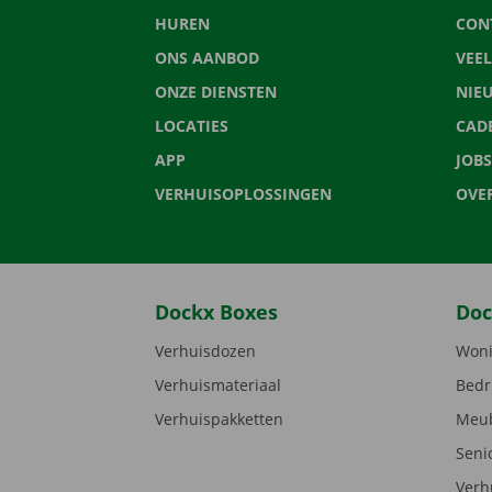
HUREN
CON
ONS AANBOD
VEE
ONZE DIENSTEN
NIE
LOCATIES
CAD
APP
JOBS
VERHUISOPLOSSINGEN
OVE
Dockx Boxes
Doc
Verhuisdozen
Woni
Verhuismateriaal
Bedr
Verhuispakketten
Meub
Seni
Verh