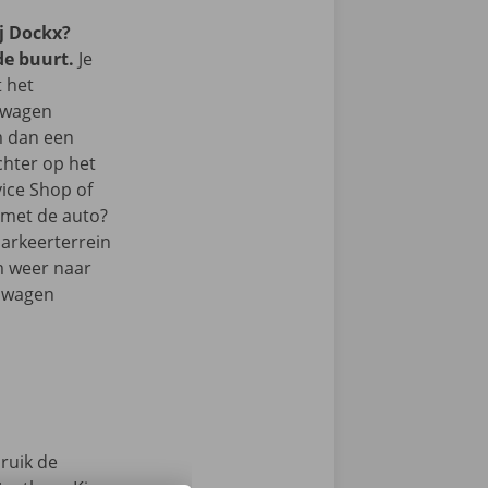
j Dockx?
de buurt.
Je
t het
lwagen
m dan een
chter op het
vice Shop of
r met de auto?
parkeerterrein
m weer naar
elwagen
ruik de