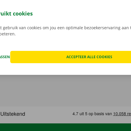
 reserveer je 24/7 een camionette: snel, gemakkelijk en cont
t model dat het beste bij jou past en je gewenste Pick-up Po
ruikt cookies
 Bij het ophalen open je de camionette eenvoudig met jouw 
load de gratis app voor
Android
of
Apple
.
 gebruik van cookies om jou een optimale bezoekerservaring aan t
rbeteren.
ASSEN
ACCEPTEER ALLE COOKIES