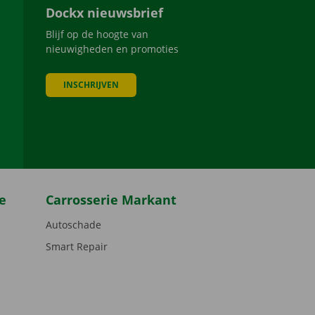
Dockx nieuwsbrief
Blijf op de hoogte van
nieuwigheden en promoties
INSCHRIJVEN
be
e
Carrosserie Markant
Autoschade
Smart Repair