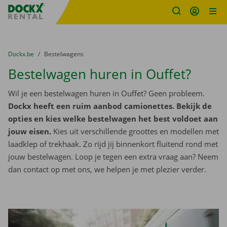
Fratello DEMO
Ga naar inhoud
Taalselectie overslaan
U bevindt zich hier:
van
Dockx.be
naar
Bestelwagens
Bestelwagen huren in Ouffet?
Wil je een bestelwagen huren in Ouffet? Geen probleem.
Dockx heeft een ruim aanbod camionettes. Bekijk de
opties en kies welke bestelwagen het best voldoet aan
jouw eisen.
Kies uit verschillende groottes en modellen met
laadklep of trekhaak. Zo rijd jij binnenkort fluitend rond met
jouw bestelwagen. Loop je tegen een extra vraag aan? Neem
dan contact op met ons, we helpen je met plezier verder.