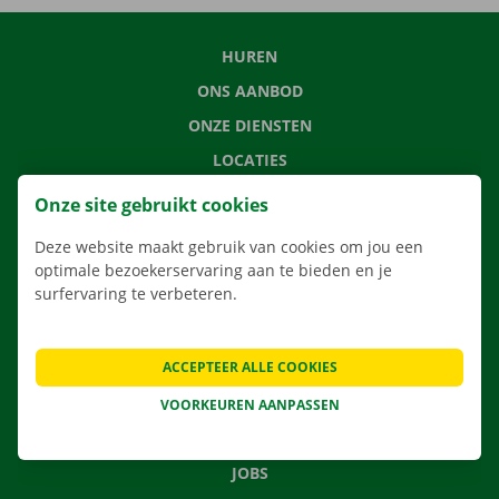
HUREN
ONS AANBOD
ONZE DIENSTEN
LOCATIES
APP
Onze site gebruikt cookies
VERHUISOPLOSSINGEN
Deze website maakt gebruik van cookies om jou een
optimale bezoekerservaring aan te bieden en je
surfervaring te verbeteren.
CONTACTEER ONS
ACCEPTEER ALLE COOKIES
VEELGESTELDE VRAGEN
NIEUWS
VOORKEUREN AANPASSEN
CADEAUBON
JOBS