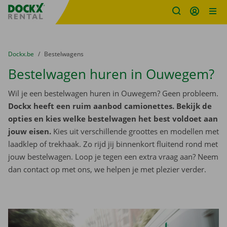
Fratello DEMO
Ga naar inhoud
Taalselectie overslaan
U bevindt zich hier:
van
Dockx.be
naar
Bestelwagens
Bestelwagen huren in Ouwegem?
Wil je een bestelwagen huren in Ouwegem? Geen probleem.
Dockx heeft een ruim aanbod camionettes. Bekijk de
opties en kies welke bestelwagen het best voldoet aan
jouw eisen.
Kies uit verschillende groottes en modellen met
laadklep of trekhaak. Zo rijd jij binnenkort fluitend rond met
jouw bestelwagen. Loop je tegen een extra vraag aan? Neem
dan contact op met ons, we helpen je met plezier verder.