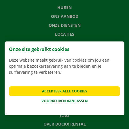
HUREN
ONS AANBOD
ONZE DIENSTEN
LOCATIES
APP
Onze site gebruikt cookies
VERHUISOPLOSSINGEN
Deze website maakt gebruik van cookies om jou een
optimale bezoekerservaring aan te bieden en je
surfervaring te verbeteren.
CONTACTEER ONS
VEELGESTELDE VRAGEN
ACCEPTEER ALLE COOKIES
NIEUWS
VOORKEUREN AANPASSEN
CADEAUBON
JOBS
OVER DOCKX RENTAL