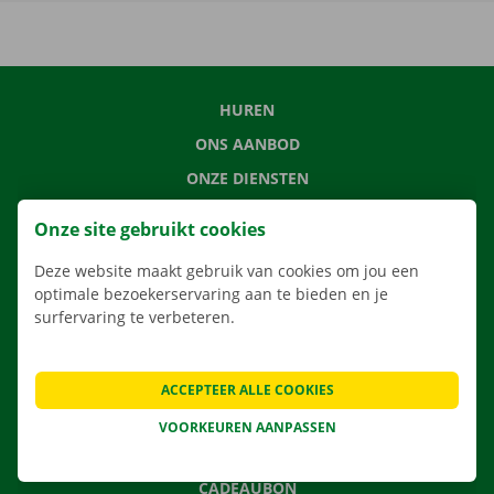
HUREN
ONS AANBOD
ONZE DIENSTEN
LOCATIES
Onze site gebruikt cookies
APP
Deze website maakt gebruik van cookies om jou een
VERHUISOPLOSSINGEN
optimale bezoekerservaring aan te bieden en je
surfervaring te verbeteren.
CONTACTEER ONS
ACCEPTEER ALLE COOKIES
VEELGESTELDE VRAGEN
VOORKEUREN AANPASSEN
NIEUWS
CADEAUBON