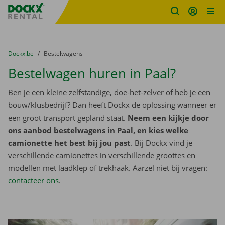
Fratello DEMO
Ga naar inhoud
Taalselectie overslaan
U bevindt zich hier:
van
Dockx.be
naar
Bestelwagens
Bestelwagen huren in Paal?
Ben je een kleine zelfstandige, doe-het-zelver of heb je een
bouw/klusbedrijf? Dan heeft Dockx de oplossing wanneer er
een groot transport gepland staat.
Neem een kijkje door
ons aanbod bestelwagens in Paal, en kies welke
camionette het best bij jou past
. Bij Dockx vind je
verschillende camionettes in verschillende groottes en
modellen met laadklep of trekhaak. Aarzel niet bij vragen:
contacteer ons
.