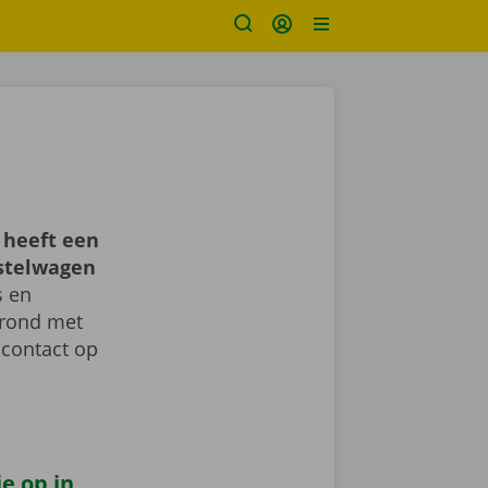
 heeft een
estelwagen
s en
d rond met
 contact op
e op in