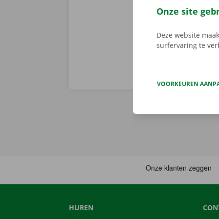
je afhaalpunt
Onze site geb
vertrekken. 
Deze website maakt
surfervaring te ve
VOORKEUREN AANP
HUREN
CON