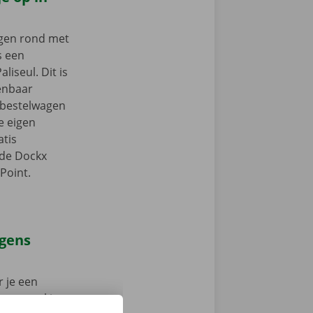
ngen rond met
s een
liseul. Dit is
enbaar
e bestelwagen
je eigen
tis
 de Dockx
Point.
agens
 je een
 op weg: kies