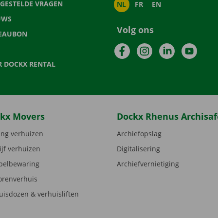
LGESTELDE VRAGEN
NL
FR
EN
UWS
Volg ons
EAUBON
Facebook
Instagram
LinkedIn
YouTu
R DOCKX RENTAL
kx Movers
Dockx Rhenus Archisaf
ng verhuizen
Archiefopslag
ijf verhuizen
Digitalisering
elbewaring
Archiefvernietiging
orenverhuis
uisdozen & verhuisliften