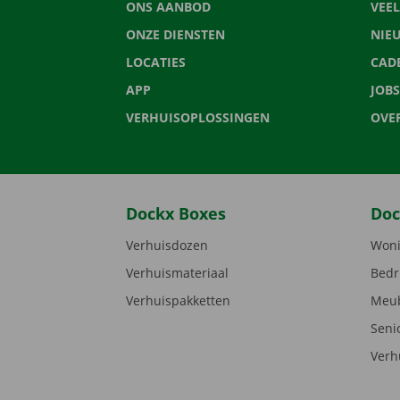
ONS AANBOD
VEE
ONZE DIENSTEN
NIE
LOCATIES
CAD
APP
JOBS
VERHUISOPLOSSINGEN
OVE
Dockx Boxes
Doc
Verhuisdozen
Woni
Verhuismateriaal
Bedr
Verhuispakketten
Meub
Seni
Verh