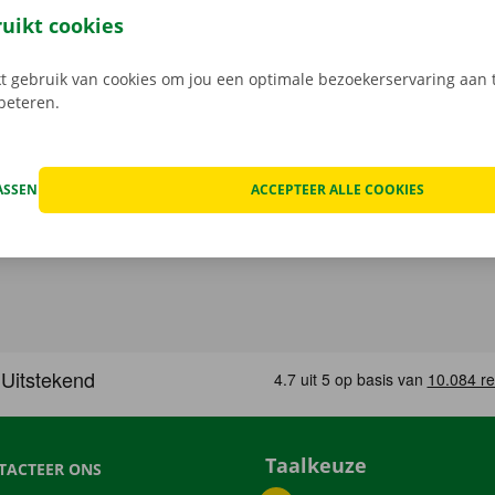
, maak je keuze uit het aanbod voertuigen, reken af en je be
ruikt cookies
Download de gratis app nu voor
Android
, of
Apple
.
 gebruik van cookies om jou een optimale bezoekerservaring aan t
rbeteren.
ASSEN
ACCEPTEER ALLE COOKIES
Taalkeuze
TACTEER ONS