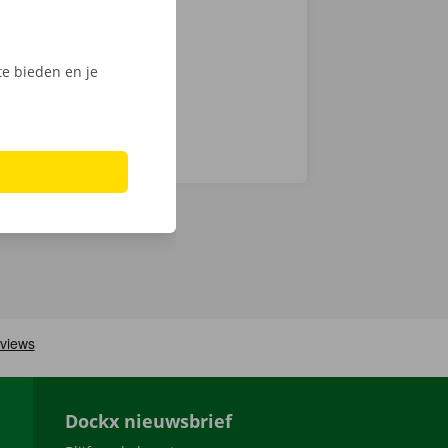
nt klaar om te
e bieden en je
Dockx nieuwsbrief