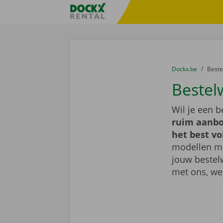
Ga naar inhoud
Taalselectie overslaan
Fratello DEMO
U bevindt zich hi
van
Dockx.be
naar
Best
Bestel
Wil je een 
ruim aanbo
het best vo
modellen met
jouw bestel
met ons, we