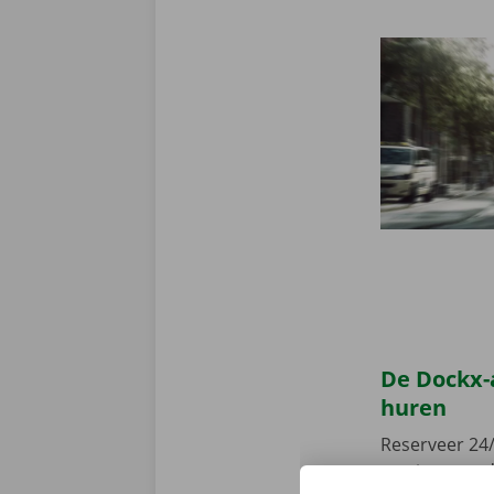
De Dockx-
huren
Reserveer 24/
camionette, d