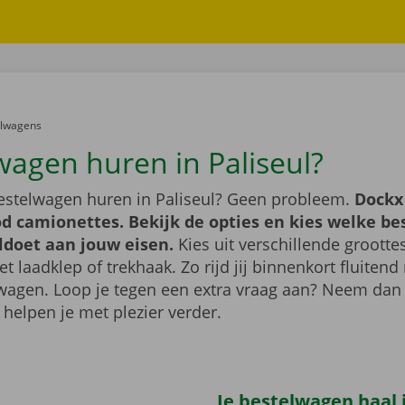
er:
elwagens
wagen huren in Paliseul?
bestelwagen huren in Paliseul? Geen probleem.
Dockx
d camionettes. Bekijk de opties en kies welke b
ldoet aan jouw eisen.
Kies uit verschillende grootte
 laadklep of trekhaak. Zo rijd jij binnenkort fluiten
wagen. Loop je tegen een extra vraag aan? Neem dan
 helpen je met plezier verder.
Je bestelwagen haal j