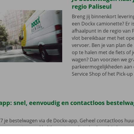
regio Paliseul
Breng jij binnenkort leveri
een Dockx camionette? Er i
afhaalpunt in de regio van Pa
vlot bereikbaar met het op
vervoer. Ben je van plan d
op te halen met de fiets of 
wagen? Dan voorzien we gra
parkeermogelijkheden aan
Service Shop of het Pick-up 
app: snel, eenvoudig en contactloos bestelw
7 je bestelwagen via de Dockx-app. Geheel contactloos huur
eze open je gemakkelijk met jouw digitale sleutel. Je bent zo