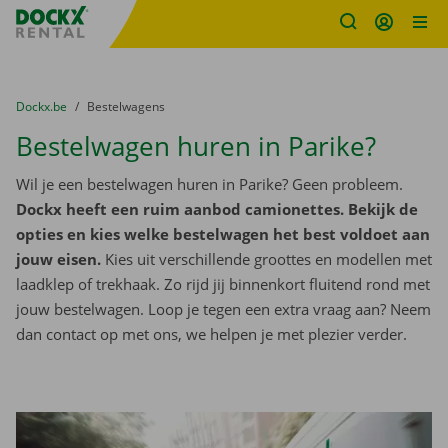
Fratello DEMO
Ga naar inhoud
Taalselectie overslaan
U bevindt zich hier:
van
Dockx.be
naar
Bestelwagens
Bestelwagen huren in Parike?
Wil je een bestelwagen huren in Parike? Geen probleem.
Dockx heeft een ruim aanbod camionettes. Bekijk de
opties en kies welke bestelwagen het best voldoet aan
jouw eisen.
Kies uit verschillende groottes en modellen met
laadklep of trekhaak. Zo rijd jij binnenkort fluitend rond met
jouw bestelwagen. Loop je tegen een extra vraag aan? Neem
dan contact op met ons, we helpen je met plezier verder.