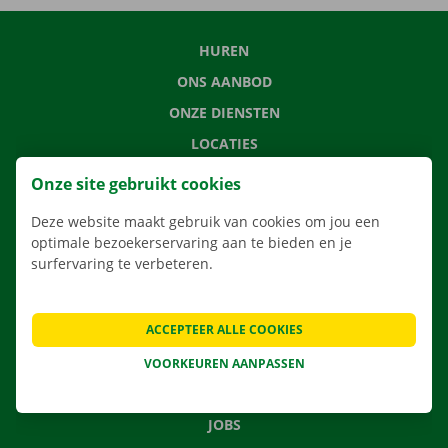
HUREN
ONS AANBOD
ONZE DIENSTEN
LOCATIES
APP
Onze site gebruikt cookies
VERHUISOPLOSSINGEN
Deze website maakt gebruik van cookies om jou een
optimale bezoekerservaring aan te bieden en je
surfervaring te verbeteren.
CONTACTEER ONS
ACCEPTEER ALLE COOKIES
VEELGESTELDE VRAGEN
NIEUWS
VOORKEUREN AANPASSEN
CADEAUBON
JOBS