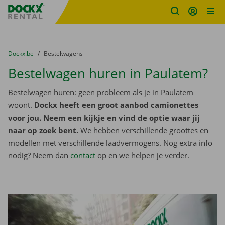
Fratello DEMO
Ga naar inhoud
Taalselectie overslaan
U bevindt zich hier:
van
Dockx.be
naar
Bestelwagens
Bestelwagen huren in Paulatem?
Bestelwagen huren: geen probleem als je in Paulatem
woont.
Dockx heeft een groot aanbod camionettes
voor jou. Neem een kijkje en vind de optie waar jij
naar op zoek bent.
We hebben verschillende groottes en
modellen met verschillende laadvermogens. Nog extra info
nodig? Neem dan
contact
op en we helpen je verder.