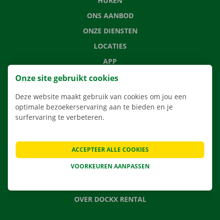
HUREN
ONS AANBOD
ONZE DIENSTEN
LOCATIES
APP
VERHUISOPLOSSINGEN
Onze site gebruikt cookies
Deze website maakt gebruik van cookies om jou een
optimale bezoekerservaring aan te bieden en je
surfervaring te verbeteren.
CONTACTEER ONS
VEELGESTELDE VRAGEN
ACCEPTEER ALLE COOKIES
NIEUWS
VOORKEUREN AANPASSEN
CADEAUBON
JOBS
OVER DOCKX RENTAL