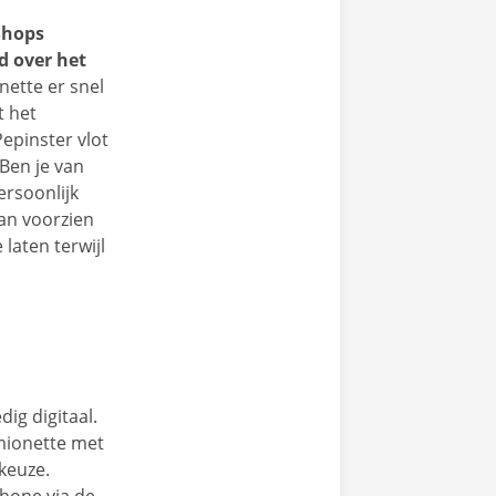
Shops
d over het
ette er snel
t het
Pepinster vlot
Ben je van
ersoonlijk
an voorzien
laten terwijl
ig digitaal.
mionette met
 keuze.