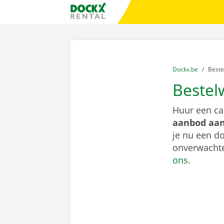
Ga naar inhoud
Taalselectie overslaan
Fratello DEMO
U bevindt zich hi
van
Dockx.be
naar
Best
Bestel
Huur een ca
aanbod aan
je nu een do
onverwachte
ons
.