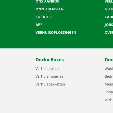
ONS AANBOD
VEE
ONZE DIENSTEN
NIE
LOCATIES
CAD
APP
JOBS
VERHUISOPLOSSINGEN
OVE
Dockx Boxes
Doc
Verhuisdozen
Woni
Verhuismateriaal
Bedr
Verhuispakketten
Meub
Seni
Verh