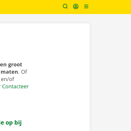
en groot
n maten
. Of
 en/of
?
Contacteer
e op bij