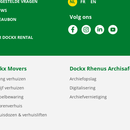
LGESTELDE VRAGEN
NL
FR
EN
UWS
Volg ons
EAUBON
Facebook
Instagram
LinkedIn
YouTu
R DOCKX RENTAL
kx Movers
Dockx Rhenus Archisaf
ng verhuizen
Archiefopslag
ijf verhuizen
Digitalisering
elbewaring
Archiefvernietiging
orenverhuis
uisdozen & verhuisliften