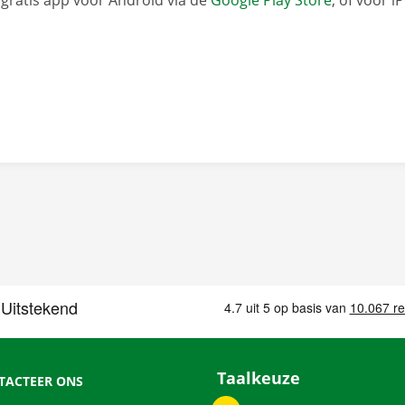
gratis app voor Android via de
Google Play Store
, of voor i
Taalkeuze
TACTEER ONS