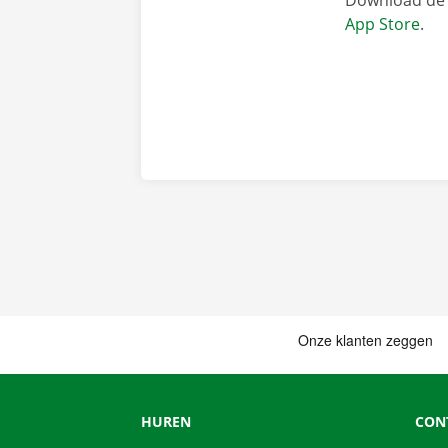
Download de 
App Store
.
HUREN
CON