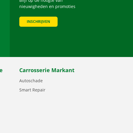
Blijf op de hoogte van
nieuwigheden en promoties
INSCHRIJVEN
be
e
Carrosserie Markant
Autoschade
Smart Repair